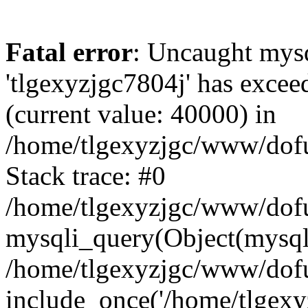
Fatal error
: Uncaught mysq
'tlgexyzjgc7804j' has excee
(current value: 40000) in
/home/tlgexyzjgc/www/dof
Stack trace: #0
/home/tlgexyzjgc/www/dofu
mysqli_query(Object(mysq
/home/tlgexyzjgc/www/dofu
include_once('/home/tlgexyz