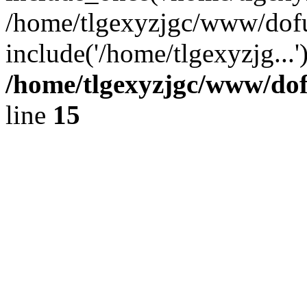
/home/tlgexyzjgc/www/dof
include('/home/tlgexyzjg...
/home/tlgexyzjgc/www/do
line
15