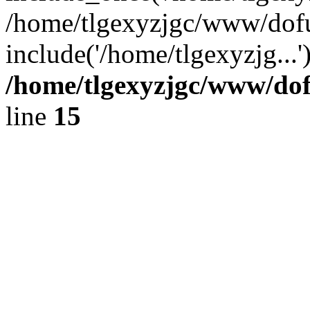
/home/tlgexyzjgc/www/dof
include('/home/tlgexyzjg...
/home/tlgexyzjgc/www/do
line
15