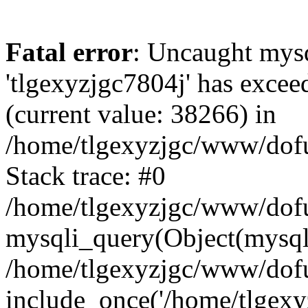
Fatal error
: Uncaught mysq
'tlgexyzjgc7804j' has excee
(current value: 38266) in
/home/tlgexyzjgc/www/dof
Stack trace: #0
/home/tlgexyzjgc/www/dofu
mysqli_query(Object(mysq
/home/tlgexyzjgc/www/dofu
include_once('/home/tlgexyz