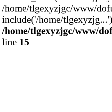
/home/tlgexyzjgc/www/dof
include('/home/tlgexyzjg...
/home/tlgexyzjgc/www/do
line
15