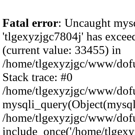
Fatal error
: Uncaught mysq
'tlgexyzjgc7804j' has excee
(current value: 33455) in
/home/tlgexyzjgc/www/dof
Stack trace: #0
/home/tlgexyzjgc/www/dofu
mysqli_query(Object(mysq
/home/tlgexyzjgc/www/dofu
include_once('/home/tlgexyz