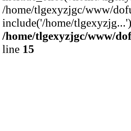
/home/tlgexyzjgc/www/dof
include('/home/tlgexyzjg...
/home/tlgexyzjgc/www/do
line
15