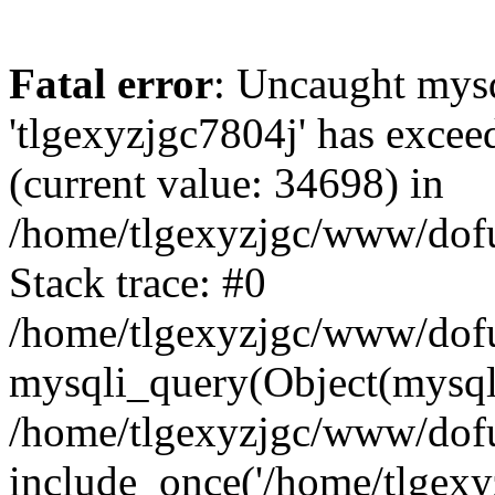
Fatal error
: Uncaught mysq
'tlgexyzjgc7804j' has excee
(current value: 34698) in
/home/tlgexyzjgc/www/dof
Stack trace: #0
/home/tlgexyzjgc/www/dofu
mysqli_query(Object(mysq
/home/tlgexyzjgc/www/dofu
include_once('/home/tlgexyz