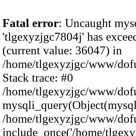
Fatal error
: Uncaught mysq
'tlgexyzjgc7804j' has excee
(current value: 36047) in
/home/tlgexyzjgc/www/dof
Stack trace: #0
/home/tlgexyzjgc/www/dofu
mysqli_query(Object(mysq
/home/tlgexyzjgc/www/dofu
include_once('/home/tlgexyz