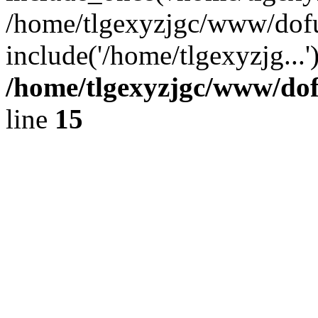
/home/tlgexyzjgc/www/dof
include('/home/tlgexyzjg...
/home/tlgexyzjgc/www/do
line
15