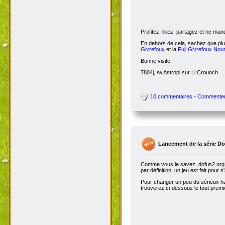
Profitez, likez, partagez et ne ma
En dehors de cela, sachez que plus
Givrefoux
et la
Fuji Givrefoux Nour
Bonne visite,
7804j, /w Astropi sur Li Crounch
10 commentaires - Commente
Lancement de la série D
Comme vous le savez, dofus2.org e
par définition, un jeu est fait pour
Pour changer un peu du sérieux habi
trouverez ci-dessous le tout premie