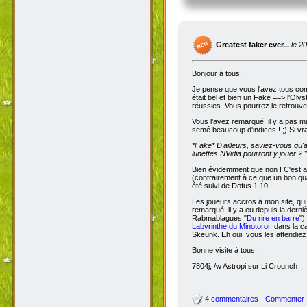
Greatest faker ever...
le 2
Bonjour à tous,
Je pense que vous l'avez tous com
était bel et bien un Fake ==> l'Oly
réussies. Vous pourrez le retrouve
Vous l'avez remarqué, il y a pas m
semé beaucoup d'indices ! ;) Si vra
*Fake*
D'ailleurs, saviez-vous qu'
lunettes NVidia pourront y jouer ? *
Bien évidemment que non ! C'est a
(contrairement à ce que un bon qua
été suivi de Dofus 1.10...
Les joueurs accros à mon site, qui
remarqué, il y a eu depuis la dern
Rabmablagues "
Du rire en barre
")
Labyrinthe du Minotoror
, dans la c
Skeunk. Eh oui, vous les attendiez
Bonne visite à tous,
7804j, /w Astropi sur Li Crounch
4 commentaires - Commenter