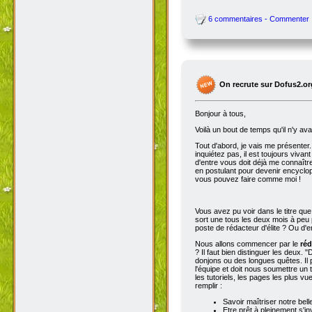
6 commentaires - Commenter
On recrute sur Dofus2.or
Bonjour à tous,
Voilà un bout de temps qu'il n'y av
Tout d'abord, je vais me présenter. 
inquiétez pas, il est toujours viva
d'entre vous doit déjà me connaître
en postulant pour devenir encyclop
vous pouvez faire comme moi !
Vous avez pu voir dans le titre qu
sort une tous les deux mois à peu p
poste de rédacteur d'élite ? Ou d'e
Nous allons commencer par le
réd
? Il faut bien distinguer les deux. "
donjons ou des longues quêtes. Il p
l'équipe et doit nous soumettre un t
les tutoriels, les pages les plus v
remplir :
Savoir maîtriser notre bell
Etre prêt à pleinement s'in