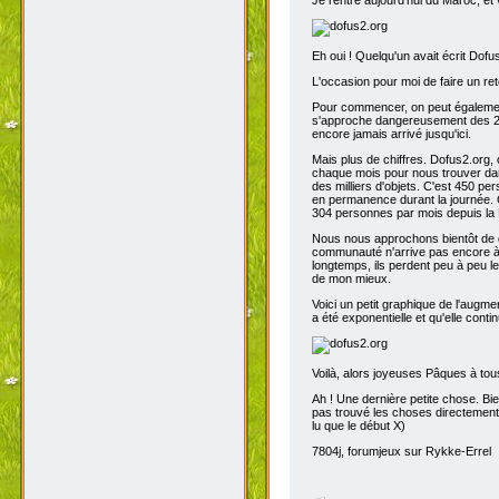
Eh oui ! Quelqu'un avait écrit Dofu
L'occasion pour moi de faire un reto
Pour commencer, on peut également 
s'approche dangereusement des 200
encore jamais arrivé jusqu'ici.
Mais plus de chiffres. Dofus2.org,
chaque mois pour nous trouver dans
des milliers d'objets. C'est 450 p
en permanence durant la journée. C
304 personnes par mois depuis la 
Nous nous approchons bientôt de de
communauté n'arrive pas encore à s
longtemps, ils perdent peu à peu l
de mon mieux.
Voici un petit graphique de l'augme
a été exponentielle et qu'elle contin
Voilà, alors joyeuses Pâques à tou
Ah ! Une dernière petite chose. Bien
pas trouvé les choses directement t
lu que le début X)
7804j, forumjeux sur Rykke-Errel