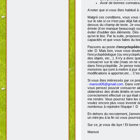
Avoir de bonnes connaissa
A noter que si vous êtes habitué à 
Malgré ces conditions, vous vous s
sur le site si ce n'est pas déjà fa
dessus du champ de texte. Je vous 
émote (il en manque beaucoup) ou s
éviter d'oublier des éléments. Dès 
qu'on le lise. Par la suite, propos
capacités et que vous faites du bon
Passons au poste d'
encyclopéd
site :D. Mais bon, vous vous doutez
l'encyclopédologue (ou encyclopédis
des objets, etc...). Il n'y a donc
consacrer sur le site (mais on ne v
dans l'encyclopédie. Je pense not
monstres qui sont à mettre à jour de
modifications à apporter,etc... C'es
Si vous êtes intéressés par ce pos
:
mansot06@gmail.com
. Dans vot
vous pensez pouvoir consacrer ains
obtiendrez des droits limités et s
correctement effectué ce qui était 
me rendre. Vous pourrez faire les 
voulez encore plus vous investir d
nombreux à rejoindre l'équipe ! :D
En dehors du recrutement, j'annonc
un mini-jeu à la fin où vous pourre
Sur ce, je vous dis bye ! Et bonne v
Mansot