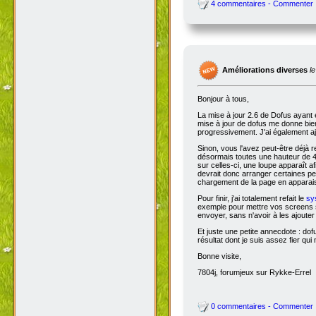
4 commentaires - Commenter
Améliorations diverses
l
Bonjour à tous,
La mise à jour 2.6 de Dofus ayant 
mise à jour de dofus me donne bien 
progressivement. J'ai également aj
Sinon, vous l'avez peut-être déjà 
désormais toutes une hauteur de 4
sur celles-ci, une loupe apparaît a
devrait donc arranger certaines pers
chargement de la page en apparais
Pour finir, j'ai totalement refait le
sy
exemple pour mettre vos screens s
envoyer, sans n'avoir à les ajoute
Et juste une petite annecdote : do
résultat dont je suis assez fier qu
Bonne visite,
7804j, forumjeux sur Rykke-Errel
0 commentaires - Commenter