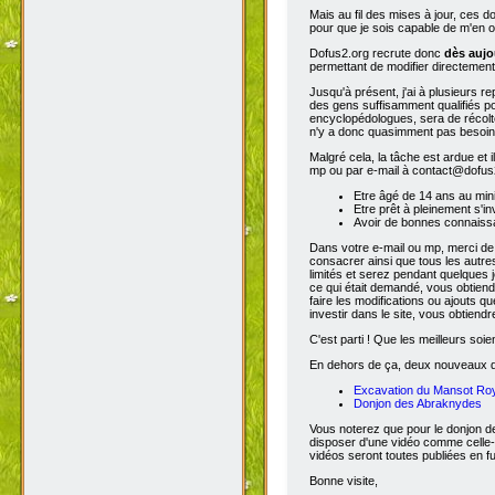
Mais au fil des mises à jour, ces 
pour que je sois capable de m'en o
Dofus2.org recrute donc
dès aujo
permettant de modifier directement
Jusqu'à présent, j'ai à plusieurs re
des gens suffisamment qualifiés po
encyclopédologues, sera de récolter
n'y a donc quasimment pas besoin d
Malgré cela, la tâche est ardue et 
mp ou par e-mail à contact@dofus2.
Etre âgé de 14 ans au mi
Etre prêt à pleinement s'in
Avoir de bonnes connaissa
Dans votre e-mail ou mp, merci de
consacrer ainsi que tous les autres
limités et serez pendant quelques 
ce qui était demandé, vous obtiendr
faire les modifications ou ajouts 
investir dans le site, vous obtiend
C'est parti ! Que les meilleurs soien
En dehors de ça, deux nouveaux don
Excavation du Mansot Ro
Donjon des Abraknydes
Vous noterez que pour le donjon de
disposer d'une vidéo comme celle-
vidéos seront toutes publiées en ful
Bonne visite,