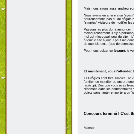
Mais nous avons aussi malheureu
Nous avons eu affaire à un "spam" d
heureusement, pas eu de dégâts ma
"simples" visiteurs de modifier les
Passons au plus dur à annoncer...
malheureusement, il n'y a personne 
moi qui m'occupait seul du site...
à tenir le site à jour. Il peut me con
de tutoriels,etc... (pas de connai
Pour nous quitter
en beauté
, je v
Et maintenant, vous l'attendez t
Les règles
sont très simples. Je 
familier, un montilier ou encore une
facile :p). Dès que vous avez trou
réponses dans les commentaires :p
objets sans faute remportera un "t
Concours terminé ! C'est t
Mansot