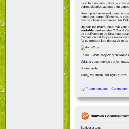
Il est tout nouveau, donc je vous i
seront ajoutées au cours du temps p
Sinon, prochainement, comme vous
nombreux autres éléments, je vais 
ces prochaines semaines sur Dofu
Un petit fait divers, pour que vou
véritablement
existée ? Oui, il s'
de soulèvement de Strasbourg par N
Comme on est toujours mieux conva
j'ai pu prendre lors de ma visite d
Eh oui... Vous croyiez qu'Ankama av
Voilà, je vous attends sur le nouv
Bonne visite,
7804j, forumjeux sur Rykke-Errel
7 commentaires - Commenter
Nouveau : Accomplissem
Bonjour à tous,