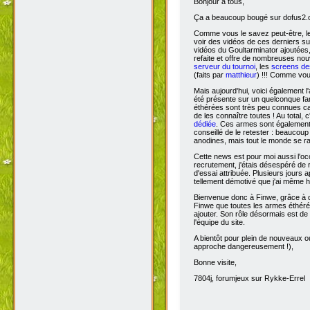
Bonjour à tous,
Ça
a beaucoup bougé sur dofus2.or
Comme vous le savez peut-être, l
voir des vidéos de ces derniers s
vidéos du Goultarminator ajoutées
refaite et offre de nombreuses no
serveur du tournoi
, les
screens des
(faits par
matthieur
) !!! Comme vou
Mais aujourd'hui, voici également l'
été présente sur un quelconque fan 
éthérées sont très peu connues car 
de les connaître toutes ! Au total,
dédiée
. Ces armes sont également 
conseillé de le retester : beaucou
anodines, mais tout le monde se r
Cette news est pour moi aussi l'o
recrutement, j'étais désespéré de 
d'essai attribuée. Plusieurs jours 
tellement démotivé que j'ai même hé
Bienvenue donc à Finwe, grâce à q
Finwe que toutes les armes éthérée
ajouter. Son rôle désormais est de m
l'équipe du site.
A bientôt pour plein de nouveaux ou
approche dangereusement !),
Bonne visite,
7804j, forumjeux sur Rykke-Errel