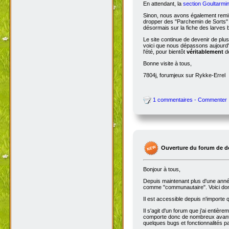
En attendant, la
section Goultarmin
Sinon, nous avons également remis
dropper des "Parchemin de Sorts" s
désormais sur la fiche des larves b
Le site continue de devenir de plu
voici que nous dépassons aujourd'hu
l'été, pour bientôt
véritablement
de
Bonne visite à tous,
7804j, forumjeux sur Rykke-Errel
1 commentaires - Commenter
Ouverture du forum de d
Bonjour à tous,
Depuis maintenant plus d'une année,
comme "communautaire". Voici don
Il est accessible depuis n'importe
Il s'agit d'un forum que j'ai entiè
comporte donc de nombreux avantag
quelques bugs et fonctionnalités 