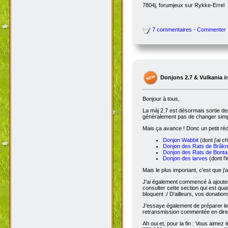
7804j, forumjeux sur Rykke-Errel
7 commentaires - Commenter
Donjons 2.7 & Vulkania
l
Bonjour à tous,
La màj 2.7 est désormais sortie dep
généralement pas de changer simple
Mais ça avance ! Donc un petit réc
Donjon Wabbit
(dont j'ai c
Donjon des Rats de Brâk
Donjon des Rats de Bonta
Donjon des larves
(dont l'
Mais le plus important, c'est que j'
J'ai également commencé à ajoute
consulter cette section qui est qua
bloquent :/ D'ailleurs, vos donatio
J'essaye également de préparer le 
retransmission commentée en dire
Ah oui et, pour la fin : Vous aimez