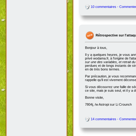
10 commentaires - Commente
Rétrospective sur l'attaq
Bonjour à tous,
Il y a quelques heures, je vous an
privé wodama.fr, à l'origine de l'at
sur une des variables, et retrait du
perdues et de longs instants de str
en de très bons termes.
Par précaution, je vous recommande
rappelle qu'il est vivement décon
Si vous découvrez une faille de séc
ce site, mais je suis seul, et il 
Bonne visite,
7804j, /w Astropi sur Li Crounch
14 commentaires - Commente