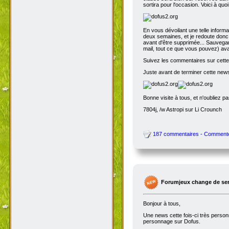
sortira pour l'occasion. Voici à quo
En vous dévoilant une telle inform
deux semaines, et je redoute donc 
avant d'être supprimée... Sauvegar
mail, tout ce que vous pouvez) avant
Suivez les commentaires sur cette 
Juste avant de terminer cette news
Bonne visite à tous, et n'oubliez p
7804j, /w Astropi sur Li Crounch
187 commentaires - Comment
Forumjeux change de serv
Bonjour à tous,
Une news cette fois-ci très perso
personnage sur Dofus.