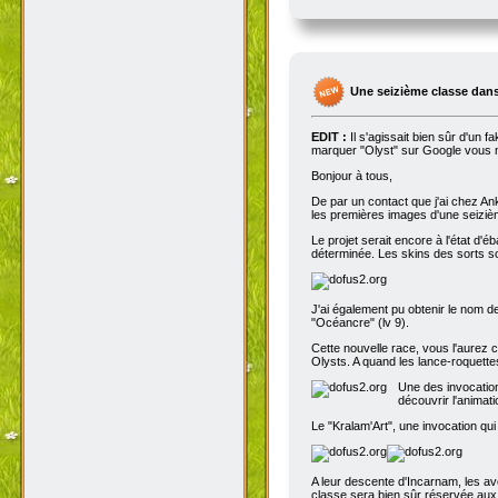
Une seizième classe dans
EDIT :
Il s'agissait bien sûr d'un 
marquer "Olyst" sur Google vous m
Bonjour à tous,
De par un contact que j'ai chez An
les premières images d'une seizième
Le projet serait encore à l'état d'
déterminée. Les skins des sorts son
J'ai également pu obtenir le nom de
"Océancre" (lv 9).
Cette nouvelle race, vous l'aurez c
Olysts. A quand les lance-roquettes
Une des invocation
découvrir l'animat
Le "Kralam'Art", une invocation qui
A leur descente d'Incarnam, les av
classe sera bien sûr réservée au