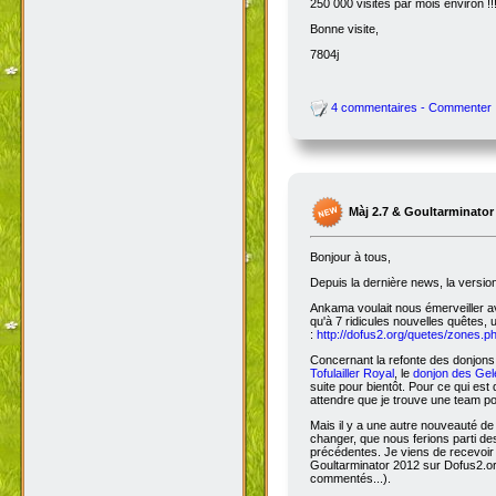
250 000 visites par mois environ !!
Bonne visite,
7804j
4 commentaires - Commenter
Màj 2.7 & Goultarminator
Bonjour à tous,
Depuis la dernière news, la versio
Ankama voulait nous émerveiller avec
qu'à 7 ridicules nouvelles quêtes, 
:
http://dofus2.org/quetes/zones.
Concernant la refonte des donjons, 
Tofulailler Royal
, le
donjon des Gel
suite pour bientôt. Pour ce qui es
attendre que je trouve une team po
Mais il y a une autre nouveauté de 
changer, que nous ferions parti de
précédentes. Je viens de recevoir
Goultarminator 2012 sur Dofus2.org
commentés...).