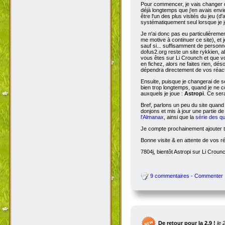
Pour commencer, je vais changer de
déjà longtemps que j'en avais envie
être l'un des plus visités du jeu (d
systématiquement seul lorsque je jo
Je n'ai donc pas eu particulièreme
me motive à continuer ce site), et 
sauf si... suffisamment de person
dofus2.org reste un site rykkien, 
vous êtes sur Li Crounch et que vo
en fichez, alors ne faites rien, dé
dépendra directement de vos réact
Ensuite, puisque je changerai de se
bien trop longtemps, quand je ne c
auxquels je joue :
Astropi
. Ce ser
Bref, parlons un peu du site quand
donjons et mis à jour une partie d
l'Almanax
, ainsi que la
série des q
Je compte prochainement ajouter to
Bonne visite & en attente de vos r
7804j, bientôt Astropi sur Li Croun
9 commentaires - Commenter
De retour pour la 2.9 !
le 