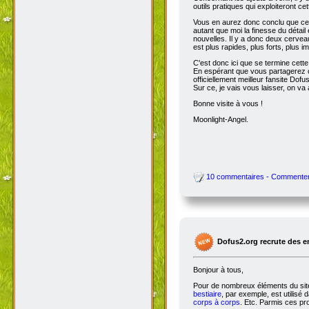
outils pratiques qui exploiteront c
Vous en aurez donc conclu que cet
autant que moi la finesse du détai
nouvelles. Il y a donc deux cervea
est plus rapides, plus forts, plus ima
C'est donc ici que se termine cet
En espérant que vous partagerez ce
officiellement meilleur fansite Dofus 
Sur ce, je vais vous laisser, on va a
Bonne visite à vous !
Moonlight-Angel.
10 commentaires - Commente
Dofus2.org recrute des 
Bonjour à tous,
Pour de nombreux éléments du site,
bestiaire
, par exemple, est utilisé 
corps à corps
. Etc. Parmis ces pro