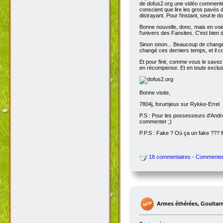
de dofus2.org une vidéo commentée
conscient que lire les gros pavés d
distrayant. Pour l'instant, seul le do
Bonne nouvelle, donc, mais en voic
l'univers des Fansites. C'est bien
Sinon sinon... Beaucoup de change
changé ces derniers temps, et il co
Et pour finir, comme vous le savez
en récompense. Et en toute exclusi
Bonne visite,
7804j, forumjeux sur Rykke-Errel
P.S : Pour les possesseurs d'Andro
commenter ;)
P.P.S : Fake ? Où ça un fake ???
18 commentaires - Commente
Armes éthérées, Goultar