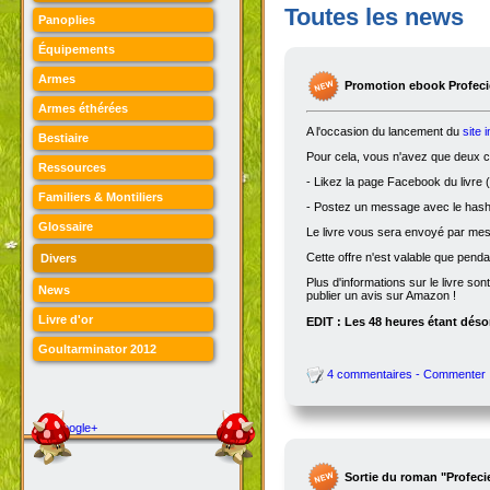
Toutes les news
Panoplies
Équipements
Armes
Promotion ebook Profecie
Armes éthérées
A l'occasion du lancement du
site 
Bestiaire
Pour cela, vous n'avez que deux ch
Ressources
- Likez la page Facebook du livre (
Familiers & Montiliers
- Postez un message avec le hasht
Glossaire
Le livre vous sera envoyé par me
Cette offre n'est valable que penda
Divers
Plus d'informations sur le livre son
News
publier un avis sur Amazon !
Livre d'or
EDIT : Les 48 heures étant désor
Goultarminator 2012
4 commentaires - Commenter
Google+
Sortie du roman "Profeci