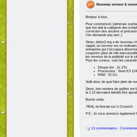
Nouveau serveur & nouv
Bonjour à tous,
Pour commencer, j'aimerais souhai
que l'on doit la catégorie des troh
correction des anciens et précisions
n'en demande pas tant :)
Sinon, dofus2.org a de nouveau chan
rappel, un serveur est un ordinateu
entreprise qui s'occupera désorma
coupures (plus de site inaccessibl
les revenus de la publicité sur le sit
Pour les curieux, voici les caracté
Disque dur : 2x 2To
Processeur : Xeon E3 1245
RAM : 32 Go
Voilà donc de quoi faire plein de 
Sinon, bon nombre de quêtes ont fait
la 2.10 devraient bientôt être ajout
Bonne visite,
7804j, /w Astropi sur Li Crounch
P.S : Je vous annonce également l'
13 commentaires - Commente