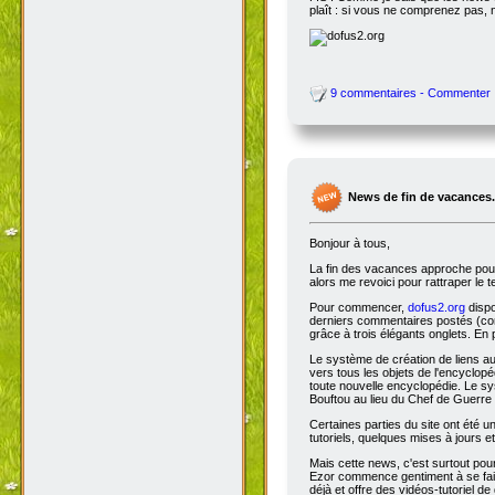
plaît : si vous ne comprenez pas, 
9 commentaires - Commenter
News de fin de vacances.
Bonjour à tous,
La fin des vacances approche pour 
alors me revoici pour rattraper le 
Pour commencer,
dofus2.org
dispo
derniers commentaires postés (comm
grâce à trois élégants onglets. En 
Le système de création de liens a
vers tous les objets de l'encyclop
toute nouvelle encyclopédie. Le sys
Bouftou au lieu du Chef de Guerre 
Certaines parties du site ont été
tutoriels, quelques mises à jours e
Mais cette news, c'est surtout pou
Ezor commence gentiment à se fair
déjà et offre des vidéos-tutoriel de