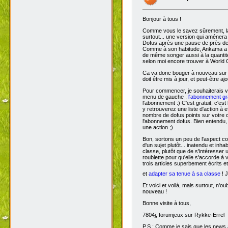
Bonjour à tous !
Comme vous le savez sûrement, 
surtout... une version qui aménera
Dofus après une pause de près de si
Comme à son habitude, Ankama a chois
de même songer aussi à la quantit
selon moi encore trouver à World 
Ca va donc bouger à nouveau sur D
doit être mis à jour, et peut-être aj
Pour commencer, je souhaiterais 
menu de gauche :
l'abonnement gra
l'abonnement :) C'est gratuit, c'est
y retrouverez une liste d'action à 
nombre de dofus points sur votre
l'abonnement dofus. Bien entendu, 
une action ;)
Bon, sortons un peu de l'aspect com
d'un sujet plutôt... inatendu et inha
classe, plutôt que de s'intéresser
roublette pour qu'elle s'accorde à
trois articles superbement écrits e
et
adapter sa tenue à sa classe
! J
Et voici et voilà, mais surtout, n'
nouveau !
Bonne visite à tous,
7804j, forumjeux sur Rykke-Errel
P.S : Comme je sais que les news a