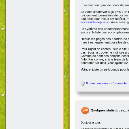
Effectivement, pas de news depuis 
Je viens d'achever aujourd'hui un 
uniquement, permettant de cocher l
tout faire pour mieux s'y repérer, 
accessible depuis ici
, mais aussi g
Le système des accomplissements ne 
encore, la liste des accomplisseme
Depuis les pages des tutoriels de
mais il est également possible de cl
Pour l'ajout de contenu sur le site,
pas réussi à trouver le moindre gr
Comme ce sont des donjons destinés a
l'info. Par contre, si une team de
contacter par mail (7804j@dofus2.
Voilà, et juste un petit bonus pour l
0 commentaires - Commenter
Quelques statistiques...
Bonjour à tous,
Je rentre aujourd'hui du Maroc, et 