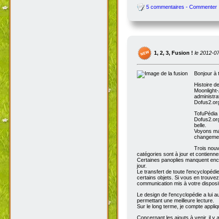
5 commentaires - Commenter
1, 2, 3, Fusion !
le 2012-0
Bonjour à 
Histoire d
Moonlight-
administra
Dofus2.org
TofuPédia
Dofus2.org
belle.
Voyons mai
changemen
Trois nouv
catégories sont à jour et contienn
Certaines panoplies manquent enco
jour.
Le transfert de toute l'encyclopédi
certains objets. Si vous en trouve
communication mis à votre disposit
Le design de l'encyclopédie a lui au
permettant une meilleure lecture.
Sur le long terme, je compte appli
Concernant les ajouts à venir, il y