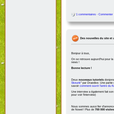
1 commentaires - Commenter
Des nouvelles du site et 
Bonjour à tous,
On se retrouve aujourd'hui pour 
news !
Bonne lecture !
Deux
nouveaux tutoriels
donjons 
Skeunk
" par Draedixe. Une partie
savoir
comment ouvrir l'antre du 
Une interview a également fait son
pour voir l'interview)
Nous sommes aussi fier d'annoncer
de Nowel ! Plus de
700 000 visite