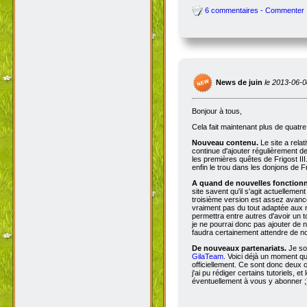
6 commentaires - Commenter
News de juin
le 2013-06-0
Bonjour à tous,
Cela fait maintenant plus de quatr
Nouveau contenu.
Le site a rela
continue d'ajouter régulièrement d
les premières quêtes de Frigost III
enfin le trou dans les donjons de Fri
A quand de nouvelles fonctionna
site savent qu'il s'agit actuellemen
troisième version est assez avancée
vraiment pas du tout adaptée aux n
permettra entre autres d'avoir un 
je ne pourrai donc pas ajouter de no
faudra certainement attendre de no
De nouveaux partenariats.
Je so
GilaTeam
. Voici déjà un moment qu'
officiellement. Ce sont donc deux
j'ai pu rédiger certains tutoriels, e
éventuellement à vous y abonner ;