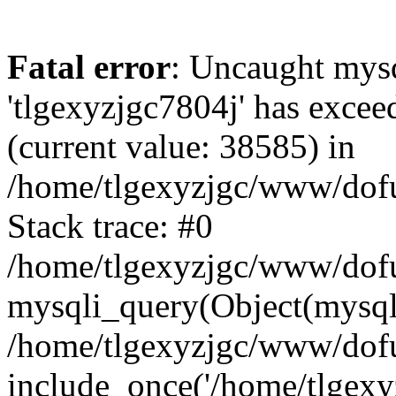
Fatal error
: Uncaught mysq
'tlgexyzjgc7804j' has excee
(current value: 38585) in
/home/tlgexyzjgc/www/dof
Stack trace: #0
/home/tlgexyzjgc/www/dofu
mysqli_query(Object(mysq
/home/tlgexyzjgc/www/dofu
include_once('/home/tlgexyz