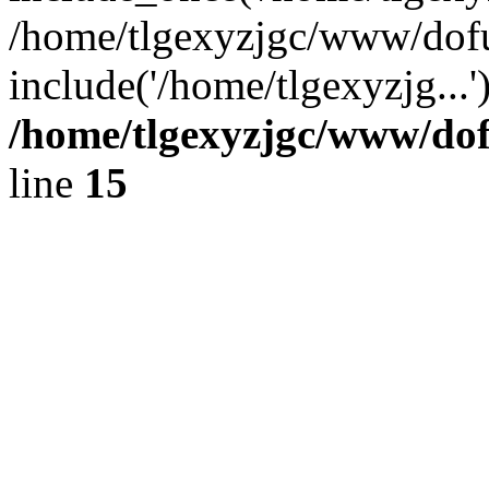
/home/tlgexyzjgc/www/dof
include('/home/tlgexyzjg...
/home/tlgexyzjgc/www/do
line
15