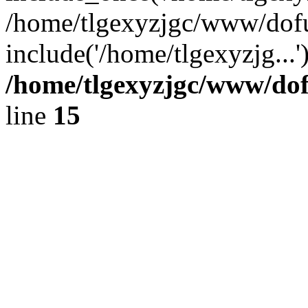
/home/tlgexyzjgc/www/dof
include('/home/tlgexyzjg...
/home/tlgexyzjgc/www/do
line
15