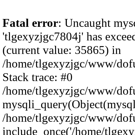
Fatal error
: Uncaught mysq
'tlgexyzjgc7804j' has excee
(current value: 35865) in
/home/tlgexyzjgc/www/dof
Stack trace: #0
/home/tlgexyzjgc/www/dofu
mysqli_query(Object(mysq
/home/tlgexyzjgc/www/dofu
include_once('/home/tlgexyz