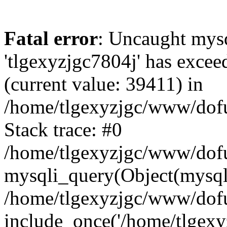
Fatal error
: Uncaught mysq
'tlgexyzjgc7804j' has excee
(current value: 39411) in
/home/tlgexyzjgc/www/dof
Stack trace: #0
/home/tlgexyzjgc/www/dofu
mysqli_query(Object(mysq
/home/tlgexyzjgc/www/dofu
include_once('/home/tlgexyz