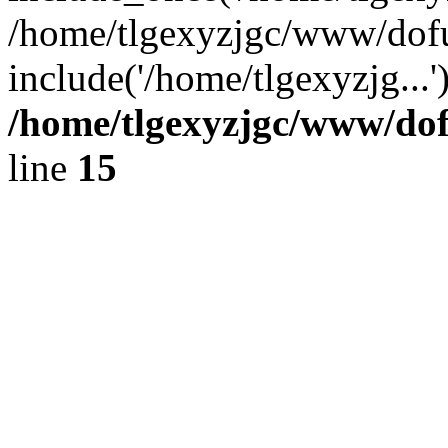
/home/tlgexyzjgc/www/dof
include('/home/tlgexyzjg...
/home/tlgexyzjgc/www/do
line
15