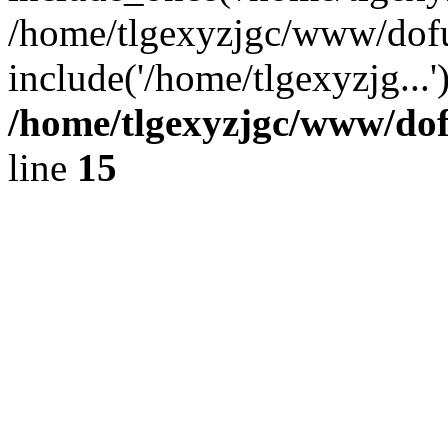
/home/tlgexyzjgc/www/dof
include('/home/tlgexyzjg...
/home/tlgexyzjgc/www/do
line
15