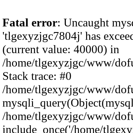
Fatal error
: Uncaught mysq
'tlgexyzjgc7804j' has excee
(current value: 40000) in
/home/tlgexyzjgc/www/dof
Stack trace: #0
/home/tlgexyzjgc/www/dofu
mysqli_query(Object(mysq
/home/tlgexyzjgc/www/dofu
include_once('/home/tlgexyz