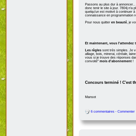
Passons au plus dur à annoncer...
donc tenir le site à jour. 7804j n'
quelqu'un est motivé à continuer à t
connaissance en programmation r
Pour nous quitter
en beauté
, je v
Et maintenant, vous l'attendez t
Les règles
sont très simples. Je v
alliage, bois, minerai, céréale, la
vous si je trouve des réponses dan
convoité"
mois d'abonnement
!
Concours terminé ! C'est t
Mansot
6 commentaires - Commenter