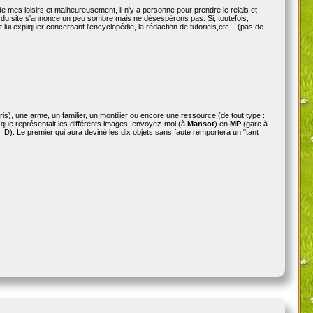
 mes loisirs et malheureusement, il n'y a personne pour prendre le relais et
enir du site s'annonce un peu sombre mais ne désespérons pas. Si, toutefois,
ut lui expliquer concernant l'encyclopédie, la rédaction de tutoriels,etc... (pas de
), une arme, un familier, un montilier ou encore une ressource (de tout type :
ce que représentait les différents images, envoyez-moi (à
Mansot
) en
MP
(gare à
e :D). Le premier qui aura deviné les dix objets sans faute remportera un "tant