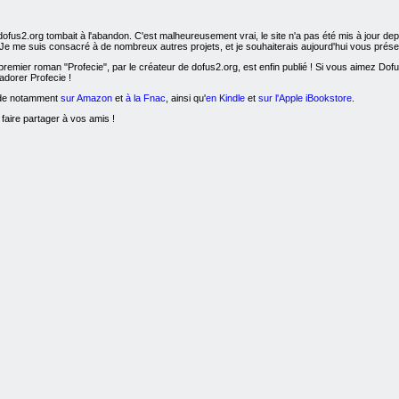
dofus2.org tombait à l'abandon. C'est malheureusement vrai, le site n'a pas été mis à jour d
! Je me suis consacré à de nombreux autres projets, et je souhaiterais aujourd'hui vous présen
remier roman "Profecie", par le créateur de dofus2.org, est enfin publié ! Si vous aimez Dofus, l
adorer Profecie !
nde notamment
sur Amazon
et
à la Fnac
, ainsi qu'
en Kindle
et
sur l'Apple iBookstore
.
 faire partager à vos amis !