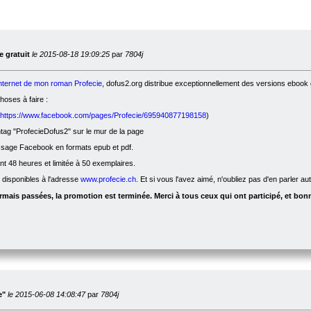
 gratuit
le 2015-08-18 19:09:25
par
7804j
internet de mon roman Profecie
, dofus2.org distribue exceptionnellement des versions ebook g
oses à faire :
https://www.facebook.com/pages/Profecie/695940877198158
)
ag "ProfecieDofus2" sur le mur de la page
ssage Facebook en formats epub et pdf.
nt 48 heures et limitée à 50 exemplaires.
t disponibles à l'adresse
www.profecie.ch
. Et si vous l'avez aimé, n'oubliez pas d'en parler a
mais passées, la promotion est terminée. Merci à tous ceux qui ont participé, et bonn
e"
le 2015-06-08 14:08:47
par
7804j