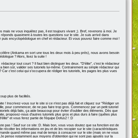
mps mais ne vous inquiétez pas, il est toujours vivant ;). Bref, revenons à moi. Je
 réponds quasiment à toutes les questions sur le site. Je suis arrivé dans
eur puis encyclopédologue en chef et rédacteur. Et vous pouvez faire comme moi !
'accélère (Ankama en sort une tous les deux mois à peu près), nous avons besoin
dologue ? Alors, lisez la suite !
rédacteur tout court ? Il faut bien distinguer les deux. "D'élite", c'est le rédacteur
rra bien sûr, valider ses tutoriels lui-même. Contrairement au simple rédacteur qui
t ? Car c'est celui qui s'occupera de rédiger les tutoriels, les pages les plus vues
oup plus de facilités.
! Inscrivez-vous sur le site si ce n'est pas déjà fait et cliquez sur "Rédiger un
le, pour commencer, de ne pas faire trop gros. Commencez par un petit tutoriel
toriels déjà faits, ça aide beaucoup pour éviter d'oublier des éléments. Dès que
uite, proposez-nous d'autres tutoriels plus gros et plus durs à faire (quêtes plus
lite" et vous ferez partie de l'équipe Dofus2 ! :D
ste pas ! Sauf sur ce site :D. Mais bon, vous vous doutez que sa fonction est de
 récolter les informations en jeu et de les recopier sur le site (caractéristiques
ob demande quand même pas mal de temps à consacrer sur le site (mais on ne vous
ie. Je pense notamment aux moyens d'obtention qui ne sont pas ajoutés sur la