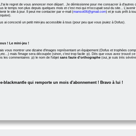
 J'ai le regret de vous annoncer mon départ
. Je démissionne pour me consacrer à d'autres de
a plus le temps non plus depuis quelques mois et c'est moi qui m'occupait seul du site... L'av
enir le site à jour. Il peut me contacter par e-mail (
mansot06@gmail.com
) et je suis prêt à to
equise).
ous ai concocté un petit mini-jeu accessible à tous (pour peu que vous jouiez à Dofus).
ous ! Le mini-jeu !
ais vous montrer une dizaine d'images représentant un équipement (Dofus et trophées compris
ine,etc...) mais l'image sera découpée (sinon, c'est trop facile :p). Dès que vous avez trouvé 
s les commentaires :p) le nom de l'objet
sans faute d'orthographe
(oui, je suis très sévèr
he-blackmantle qui remporte un mois d'abonnement ! Bravo à lui !