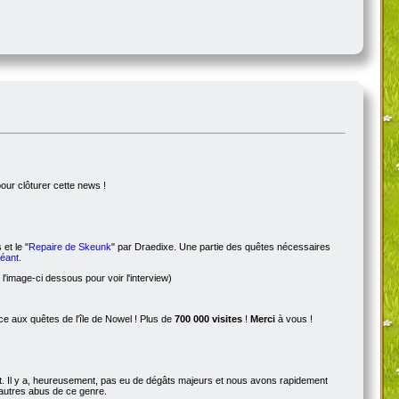
pour clôturer cette news !
 et le "
Repaire de Skeunk
" par Draedixe. Une partie des quêtes nécessaires
Géant
.
l'image-ci dessous pour voir l'interview)
 aux quêtes de l'île de Nowel ! Plus de
700 000 visites
!
Merci
à vous !
ot. Il y a, heureusement, pas eu de dégâts majeurs et nous avons rapidement
d'autres abus de ce genre.