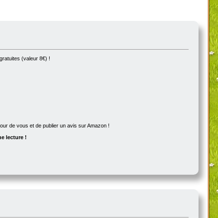
ratuites (valeur 8€) !
utour de vous et de publier un avis sur Amazon !
e lecture !