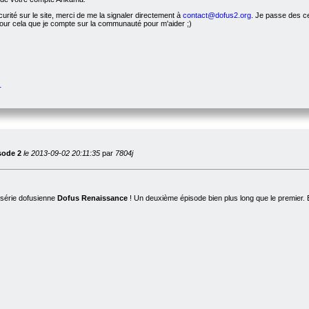
urité sur le site, merci de me la signaler directement à
contact@dofus2.org
. Je passe des ce
pour cela que je compte sur la communauté pour m'aider ;)
r
sode 2
le 2013-09-02 20:11:35
par
7804j
 série dofusienne
Dofus Renaissance
! Un deuxième épisode bien plus long que le premier.