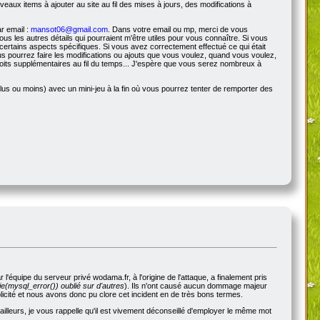
veaux items à ajouter au site au fil des mises à jours, des modifications à
r email :
mansot06@gmail.com
. Dans votre email ou mp, merci de vous
s les autres détails qui pourraient m'être utiles pour vous connaître. Si vous
certains aspects spécifiques. Si vous avez correctement effectué ce qui était
s pourrez faire les modifications ou ajouts que vous voulez, quand vous voulez,
roits supplémentaires au fil du temps... J'espère que vous serez nombreux à
us ou moins) avec un mini-jeu à la fin où vous pourrez tenter de remporter des
'équipe du serveur privé wodama.fr, à l'origine de l'attaque, a finalement pris
e(mysql_error()) oublié sur d'autres
). Ils n'ont causé aucun dommage majeur
blicité et nous avons donc pu clore cet incident en de très bons termes.
illeurs, je vous rappelle qu'il est vivement déconseillé d'employer le même mot