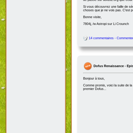
Si vous découvrez une faille de séc
choses que je ne vois pas. C'est 
Bonne visite,
7804j, /w Astropi sur Li Crounch
14 commentaires - Commente
Dofus Renaissance - Epi
Bonjour à tous,
Comme promis, voici la suite de la
premier Dofus...