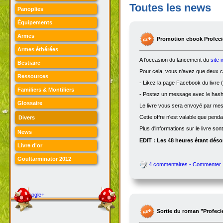
Toutes les news
Panoplies
Équipements
Armes
Promotion ebook Profecie
Armes éthérées
A l'occasion du lancement du
site 
Bestiaire
Pour cela, vous n'avez que deux ch
Ressources
- Likez la page Facebook du livre (
Familiers & Montiliers
- Postez un message avec le hasht
Glossaire
Le livre vous sera envoyé par me
Cette offre n'est valable que penda
Divers
Plus d'informations sur le livre son
News
EDIT : Les 48 heures étant désor
Livre d'or
Goultarminator 2012
4 commentaires - Commenter
Google+
Sortie du roman "Profeci