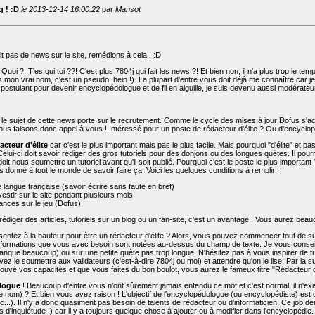
g ! :D
le 2013-12-14 16:00:22
par
Mansot
ait pas de news sur le site, remédions à cela ! :D
Quoi ?! T'es qui toi ??! C'est plus 7804j qui fait les news ?! Et bien non, il n'a plus trop le te
 mon vrai nom, c'est un pseudo, hein !). La plupart d'entre vous doit déjà me connaître car je
 postulant pour devenir encyclopédologue et de fil en aiguille, je suis devenu aussi modérat
e le sujet de cette news porte sur le recrutement. Comme le cycle des mises à jour Dofus s
t nous faisons donc appel à vous ! Intéressé pour un poste de rédacteur d'élite ? Ou d'encyclopé
acteur d'élite
car c'est le plus important mais pas le plus facile. Mais pourquoi "d'élite" et pas 
 Celui-ci doit savoir rédiger des gros tutoriels pour des donjons ou des longues quêtes. Il pou
t doit nous soumettre un tutoriel avant qu'il soit publié. Pourquoi c'est le poste le plus importan
as donné à tout le monde de savoir faire ça. Voici les quelques conditions à remplir :
e langue française (savoir écrire sans faute en bref)
vestir sur le site pendant plusieurs mois
nces sur le jeu (Dofus)
rédiger des articles, tutoriels sur un blog ou un fan-site, c'est un avantage ! Vous aurez beauc
ntez à la hauteur pour être un rédacteur d'élite ? Alors, vous pouvez commencer tout de suite 
 informations que vous avec besoin sont notées au-dessus du champ de texte. Je vous conseil
manque beaucoup) ou sur une petite quête pas trop longue. N'hésitez pas à vous inspirer de tu
vez le soumettre aux validateurs (c'est-à-dire 7804j ou moi) et attendre qu'on le lise. Par la s
uvé vos capacités et que vous faites du bon boulot, vous aurez le fameux titre "Rédacteur d'é
ologue
! Beaucoup d'entre vous n'ont sûrement jamais entendu ce mot et c'est normal, il n'exi
e nom) ? Et bien vous avez raison ! L'objectif de l'encyclopédologue (ou encyclopédiste) est de
tc...). Il n'y a donc quasiment pas besoin de talents de rédacteur ou d'informaticien. Ce j
 d'inquiétude !) car il y a toujours quelque chose à ajouter ou à modifier dans l'encyclopéd