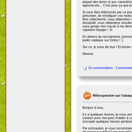
plupart des items et aux caractéris
apporter,etc... C'est pour ça que je
Si vous êtes intéressés par ce pos
présenter, de m'indiquer vos motiv
êtes sélectionné, vous obtiendrez 
demandé, vous obtiendrez ensuite l
sans jamais rien n'avoir à me dema
rejoindre l'équipe ! :D
En dehors du recrutement, j'annonc
petits cadeaux sur Dofus ! :)
Sur ce, je vous dis bye ! Et bonne v
Mansot
10 commentaires - Commente
Rétrospective sur l'attaq
Bonjour à tous,
Il y a quelques heures, je vous ann
contact avec moi pour m'aider à corr
(excepté quelques heures perdues e
Par précaution, je vous recommande
de passe sur dofus2.org que celu