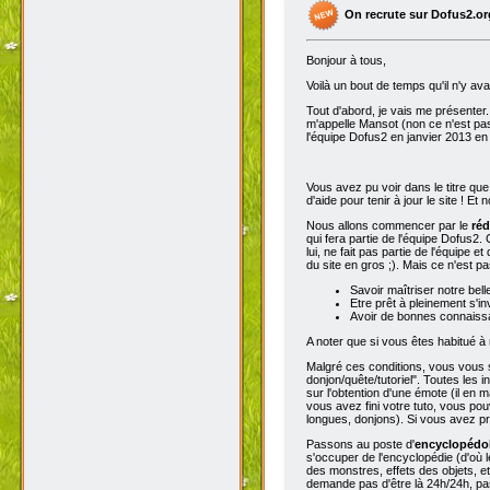
On recrute sur Dofus2.or
Bonjour à tous,
Voilà un bout de temps qu'il n'y av
Tout d'abord, je vais me présenter. 
m'appelle Mansot (non ce n'est pas
l'équipe Dofus2 en janvier 2013 en
Vous avez pu voir dans le titre qu
d'aide pour tenir à jour le site ! E
Nous allons commencer par le
réd
qui fera partie de l'équipe Dofus2.
lui, ne fait pas partie de l'équipe e
du site en gros ;). Mais ce n'est p
Savoir maîtriser notre bell
Etre prêt à pleinement s'in
Avoir de bonnes connaissa
A noter que si vous êtes habitué à 
Malgré ces conditions, vous vous se
donjon/quête/tutoriel". Toutes les
sur l'obtention d'une émote (il en 
vous avez fini votre tuto, vous pou
longues, donjons). Si vous avez pro
Passons au poste d'
encyclopéd
s'occuper de l'encyclopédie (d'où l
des monstres, effets des objets, e
demande pas d'être là 24h/24h, pas