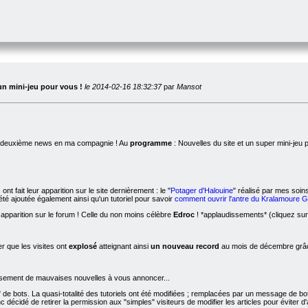
un mini-jeu pour vous !
le 2014-02-16 18:32:37
par
Mansot
la deuxième news en ma compagnie ! Au
programme
: Nouvelles du site et un super mini-jeu 
ont fait leur apparition sur le site dernièrement : le "
Potager d'Halouine
" réalisé par mes soins
té ajoutée également ainsi qu'un tutoriel pour savoir
comment ouvrir l'antre du Kralamoure 
 apparition sur le forum ! Celle du non moins célèbre
Edroc
! *applaudissements* (cliquez sur 
 que les visites ont
explosé
atteignant ainsi
un nouveau record
au mois de décembre grâce
sement de mauvaises nouvelles à vous annoncer...
de bots. La quasi-totalité des tutoriels ont été modifiées ; remplacées par un message de b
décidé de retirer la permission aux "simples" visiteurs de modifier les articles pour éviter 