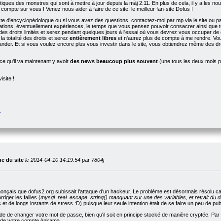
tiques des monstres qui sont à mettre à jour depuis la màj 2.11. En plus de cela, il y a les nou
 compte sur vous ! Venez nous aider à faire de ce site, le meilleur fan-site Dofus !
te d'encyclopédologue ou si vous avez des questions, contactez-moi par mp via le site ou pa
ations, éventuellement expériences, le temps que vous pensez pouvoir consacrer ainsi que tou
des droits limités et serez pendant quelques jours à l'essai où vous devrez vous occuper de 
a totalité des droits et serez
entièrement libres
et n'aurez plus de compte à me rendre. Vou
nder. Et si vous voulez encore plus vous investir dans le site, vous obtiendrez même des d
e qu'il va maintenant y avoir
des news beaucoup plus souvent
(une tous les deux mois pl
isite !
r
ue du site
le 2014-04-10 14:19:54
par
7804j
onçais que dofus2.org subissait l'attaque d'un hackeur. Le problème est désormais résolu car l
iger les failles (
mysql_real_escape_string() manquant sur une des variables, et retrait du di
t de longs instants de stress :D) puisque leur seule intention était de se faire un peu de pu
 de changer votre mot de passe, bien qu'il soit en principe stocké de manière cryptée. Par a
i de votre compte Ankama.