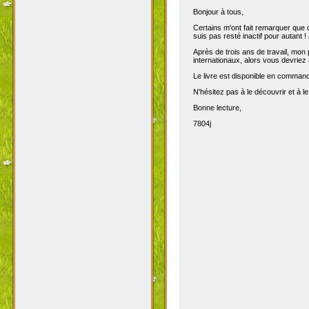
Bonjour à tous,
Certains m'ont fait remarquer que 
suis pas resté inactif pour autant 
Après de trois ans de travail, mon p
internationaux, alors vous devriez 
Le livre est disponible en comma
N'hésitez pas à le découvrir et à le
Bonne lecture,
7804j