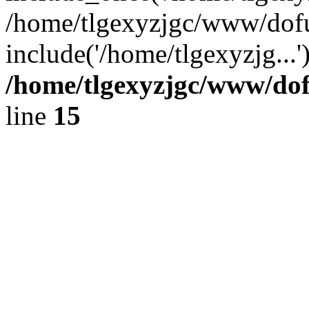
/home/tlgexyzjgc/www/dof
include('/home/tlgexyzjg...
/home/tlgexyzjgc/www/do
line
15