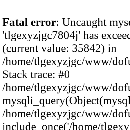
Fatal error
: Uncaught mysq
'tlgexyzjgc7804j' has excee
(current value: 35842) in
/home/tlgexyzjgc/www/dof
Stack trace: #0
/home/tlgexyzjgc/www/dofu
mysqli_query(Object(mysq
/home/tlgexyzjgc/www/dofu
include_once('/home/tlgexyz