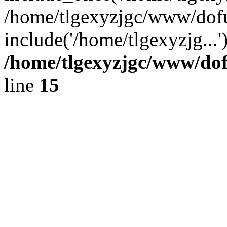
/home/tlgexyzjgc/www/dof
include('/home/tlgexyzjg...
/home/tlgexyzjgc/www/do
line
15