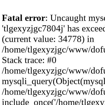
Fatal error
: Uncaught mysq
'tlgexyzjgc7804j' has excee
(current value: 34778) in
/home/tlgexyzjgc/www/dof
Stack trace: #0
/home/tlgexyzjgc/www/dofu
mysqli_query(Object(mysq
/home/tlgexyzjgc/www/dofu
include_once('/home/tlgexyz