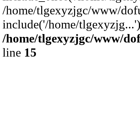
/home/tlgexyzjgc/www/dof
include('/home/tlgexyzjg...
/home/tlgexyzjgc/www/do
line
15