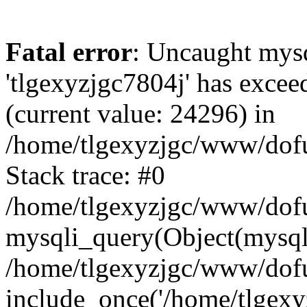
Fatal error
: Uncaught mysq
'tlgexyzjgc7804j' has excee
(current value: 24296) in
/home/tlgexyzjgc/www/dof
Stack trace: #0
/home/tlgexyzjgc/www/dofu
mysqli_query(Object(mysq
/home/tlgexyzjgc/www/dofu
include_once('/home/tlgexyz