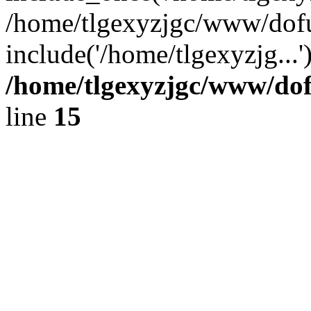
/home/tlgexyzjgc/www/dof
include('/home/tlgexyzjg...
/home/tlgexyzjgc/www/do
line
15