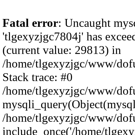
Fatal error
: Uncaught mysq
'tlgexyzjgc7804j' has excee
(current value: 29813) in
/home/tlgexyzjgc/www/dof
Stack trace: #0
/home/tlgexyzjgc/www/dofu
mysqli_query(Object(mysq
/home/tlgexyzjgc/www/dofu
include_once('/home/tlgexyz