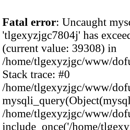
Fatal error
: Uncaught mysq
'tlgexyzjgc7804j' has excee
(current value: 39308) in
/home/tlgexyzjgc/www/dof
Stack trace: #0
/home/tlgexyzjgc/www/dofu
mysqli_query(Object(mysq
/home/tlgexyzjgc/www/dofu
include_once('/home/tlgexyz