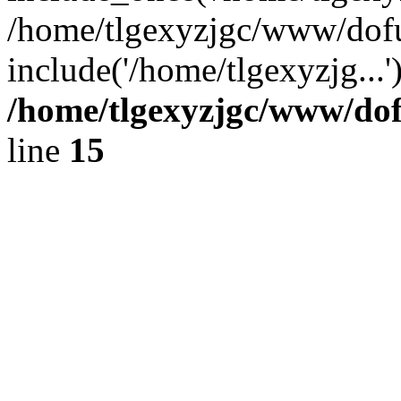
/home/tlgexyzjgc/www/dof
include('/home/tlgexyzjg...
/home/tlgexyzjgc/www/do
line
15