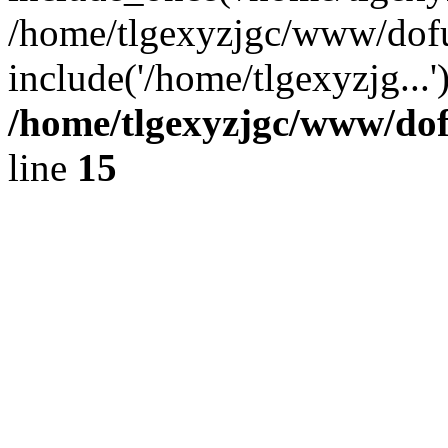
/home/tlgexyzjgc/www/dof
include('/home/tlgexyzjg...
/home/tlgexyzjgc/www/do
line
15