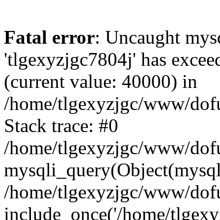
Fatal error
: Uncaught mysq
'tlgexyzjgc7804j' has excee
(current value: 40000) in
/home/tlgexyzjgc/www/dof
Stack trace: #0
/home/tlgexyzjgc/www/dofu
mysqli_query(Object(mysq
/home/tlgexyzjgc/www/dofu
include_once('/home/tlgexyz