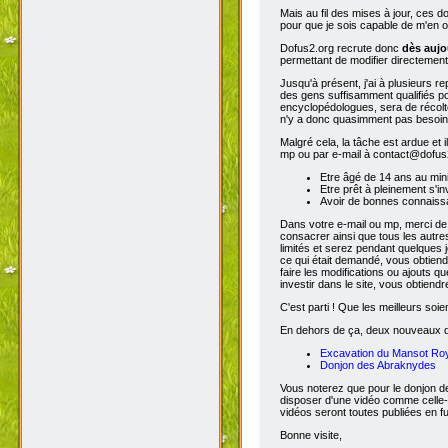
Mais au fil des mises à jour, ces 
pour que je sois capable de m'en o
Dofus2.org recrute donc
dès aujo
permettant de modifier directement
Jusqu'à présent, j'ai à plusieurs re
des gens suffisamment qualifiés po
encyclopédologues, sera de récolter
n'y a donc quasimment pas besoin d
Malgré cela, la tâche est ardue et 
mp ou par e-mail à contact@dofus2.
Etre âgé de 14 ans au mi
Etre prêt à pleinement s'in
Avoir de bonnes connaissa
Dans votre e-mail ou mp, merci de
consacrer ainsi que tous les autres
limités et serez pendant quelques 
ce qui était demandé, vous obtiendr
faire les modifications ou ajouts 
investir dans le site, vous obtiend
C'est parti ! Que les meilleurs soien
En dehors de ça, deux nouveaux don
Excavation du Mansot Ro
Donjon des Abraknydes
Vous noterez que pour le donjon de
disposer d'une vidéo comme celle-
vidéos seront toutes publiées en ful
Bonne visite,