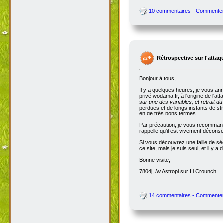
10 commentaires - Commente
Rétrospective sur l'attaq
Bonjour à tous,
Il y a quelques heures, je vous an
privé wodama.fr, à l'origine de l'at
sur une des variables, et retrait du
perdues et de longs instants de str
en de très bons termes.
Par précaution, je vous recommande
rappelle qu'il est vivement décon
Si vous découvrez une faille de séc
ce site, mais je suis seul, et il 
Bonne visite,
7804j, /w Astropi sur Li Crounch
14 commentaires - Commente