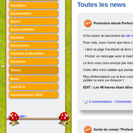
Toutes les news
Panoplies
Équipements
Armes
Promotion ebook Profecie
Armes éthérées
A l'occasion du lancement du
site 
Bestiaire
Pour cela, vous n'avez que deux ch
Ressources
- Likez la page Facebook du livre (
Familiers & Montiliers
- Postez un message avec le hasht
Glossaire
Le livre vous sera envoyé par me
Cette offre n'est valable que penda
Divers
Plus d'informations sur le livre son
News
publier un avis sur Amazon !
Livre d'or
EDIT : Les 48 heures étant désor
Goultarminator 2012
4 commentaires - Commenter
Google+
Sortie du roman "Profeci