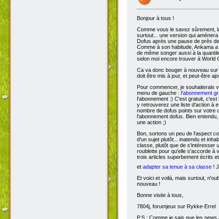
Bonjour à tous !
Comme vous le savez sûrement, 
surtout... une version qui aménera
Dofus après une pause de près de si
Comme à son habitude, Ankama a chois
de même songer aussi à la quantit
selon moi encore trouver à World 
Ca va donc bouger à nouveau sur D
doit être mis à jour, et peut-être aj
Pour commencer, je souhaiterais 
menu de gauche :
l'abonnement gra
l'abonnement :) C'est gratuit, c'est
y retrouverez une liste d'action à 
nombre de dofus points sur votre
l'abonnement dofus. Bien entendu, 
une action ;)
Bon, sortons un peu de l'aspect com
d'un sujet plutôt... inatendu et inha
classe, plutôt que de s'intéresser
roublette pour qu'elle s'accorde à
trois articles superbement écrits e
et
adapter sa tenue à sa classe
! J
Et voici et voilà, mais surtout, n'
nouveau !
Bonne visite à tous,
7804j, forumjeux sur Rykke-Errel
P.S : Comme je sais que les news a