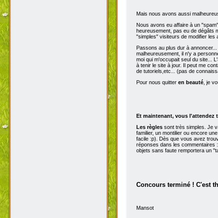
Mais nous avons aussi malheureu
Nous avons eu affaire à un "spam" d
heureusement, pas eu de dégâts ma
"simples" visiteurs de modifier les
Passons au plus dur à annoncer...
malheureusement, il n'y a personne 
moi qui m'occupait seul du site...
à tenir le site à jour. Il peut me con
de tutoriels,etc... (pas de connai
Pour nous quitter
en beauté
, je v
Et maintenant, vous l'attendez t
Les règles
sont très simples. Je 
familier, un montilier ou encore une
facile :p). Dès que vous avez trou
réponses dans les commentaires :p
objets sans faute remportera un "t
Concours terminé ! C'est t
Mansot