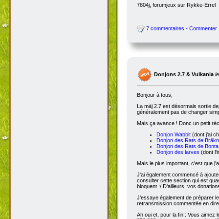
7804j, forumjeux sur Rykke-Errel
7 commentaires - Commenter
Donjons 2.7 & Vulkania
l
Bonjour à tous,
La màj 2.7 est désormais sortie dep
généralement pas de changer simple
Mais ça avance ! Donc un petit réc
Donjon Wabbit
(dont j'ai c
Donjon des Rats de Brâk
Donjon des Rats de Bonta
Donjon des larves
(dont l'
Mais le plus important, c'est que j'
J'ai également commencé à ajoute
consulter cette section qui est qua
bloquent :/ D'ailleurs, vos donatio
J'essaye également de préparer le 
retransmission commentée en dire
Ah oui et, pour la fin : Vous aimez