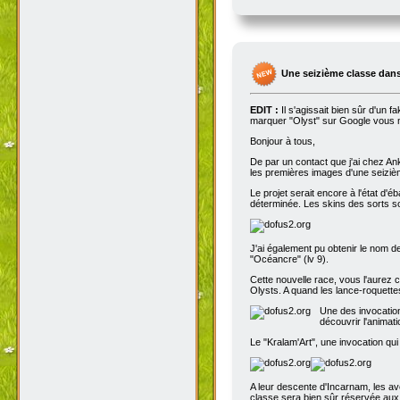
Une seizième classe dans
EDIT :
Il s'agissait bien sûr d'un 
marquer "Olyst" sur Google vous m
Bonjour à tous,
De par un contact que j'ai chez An
les premières images d'une seizième
Le projet serait encore à l'état d'
déterminée. Les skins des sorts son
J'ai également pu obtenir le nom de
"Océancre" (lv 9).
Cette nouvelle race, vous l'aurez c
Olysts. A quand les lance-roquettes
Une des invocation
découvrir l'animat
Le "Kralam'Art", une invocation qui
A leur descente d'Incarnam, les av
classe sera bien sûr réservée au