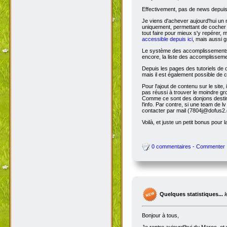
Effectivement, pas de news depuis 
Je viens d'achever aujourd'hui un 
uniquement, permettant de cocher l
tout faire pour mieux s'y repérer, 
accessible depuis ici
, mais aussi g
Le système des accomplissements ne 
encore, la liste des accomplisseme
Depuis les pages des tutoriels de
mais il est également possible de cl
Pour l'ajout de contenu sur le site,
pas réussi à trouver le moindre gr
Comme ce sont des donjons destinés a
l'info. Par contre, si une team de
contacter par mail (7804j@dofus2.
Voilà, et juste un petit bonus pour l
0 commentaires - Commenter
Quelques statistiques...
Bonjour à tous,
Je rentre aujourd'hui du Maroc, et 