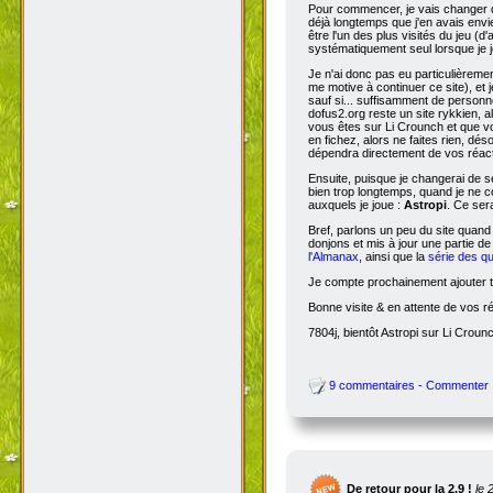
Pour commencer, je vais changer de
déjà longtemps que j'en avais envie
être l'un des plus visités du jeu (d
systématiquement seul lorsque je jo
Je n'ai donc pas eu particulièreme
me motive à continuer ce site), et 
sauf si... suffisamment de person
dofus2.org reste un site rykkien, 
vous êtes sur Li Crounch et que vo
en fichez, alors ne faites rien, dé
dépendra directement de vos réact
Ensuite, puisque je changerai de se
bien trop longtemps, quand je ne c
auxquels je joue :
Astropi
. Ce ser
Bref, parlons un peu du site quand
donjons et mis à jour une partie d
l'Almanax
, ainsi que la
série des q
Je compte prochainement ajouter to
Bonne visite & en attente de vos r
7804j, bientôt Astropi sur Li Croun
9 commentaires - Commenter
De retour pour la 2.9 !
le 