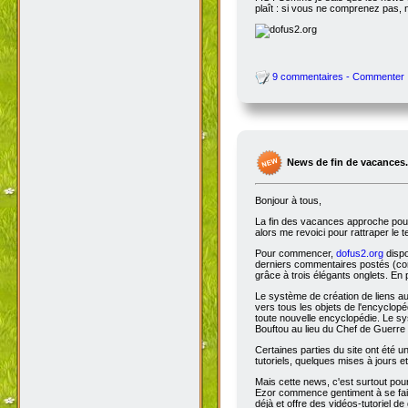
plaît : si vous ne comprenez pas, 
9 commentaires - Commenter
News de fin de vacances.
Bonjour à tous,
La fin des vacances approche pour 
alors me revoici pour rattraper le 
Pour commencer,
dofus2.org
dispo
derniers commentaires postés (comm
grâce à trois élégants onglets. En 
Le système de création de liens a
vers tous les objets de l'encyclop
toute nouvelle encyclopédie. Le sys
Bouftou au lieu du Chef de Guerre 
Certaines parties du site ont été
tutoriels, quelques mises à jours e
Mais cette news, c'est surtout pou
Ezor commence gentiment à se fair
déjà et offre des vidéos-tutoriel de