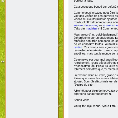
Bonjour à tous,
Ça
a beaucoup bougé sur dofus2.or
Comme vous le savez peut-être, l
voir des vidéos de ces derniers s
vidéos du Goultarminator ajoutées
refaite et offre de nombreuses no
serveur du tournoi
, les
screens des
(faits par
matthieur
) !!! Comme vou
Mais aujourd'hui, voici également l'
été présente sur un quelconque fan 
éthérées sont très peu connues car 
de les connaître toutes ! Au total,
dédiée
. Ces armes sont également 
conseillé de le retester : beaucou
anodines, mais tout le monde se r
Cette news est pour moi aussi l'o
recrutement, j'étais désespéré de 
d'essai attribuée. Plusieurs jours 
tellement démotivé que j'ai même hé
Bienvenue donc à Finwe, grâce à q
Finwe que toutes les armes éthérée
ajouter. Son rôle désormais est de m
l'équipe du site.
A bientôt pour plein de nouveaux ou
approche dangereusement !),
Bonne visite,
7804j, forumjeux sur Rykke-Errel