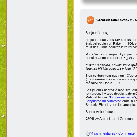
Greatest faker ever...
le 2
Bonjour à tous,
Je pense que vous l'avez tous com
était bel et bien un Fake ==> l'Oly
réussies. Vous pourrez le retrouve
Vous l'avez remarqué, il y a pas m
semé beaucoup d'indices ! ;) Si vra
*Fake*
D'ailleurs, saviez-vous qu'
lunettes NVidia pourront y jouer ? *
Bien évidemment que non ! C'est a
(contrairement à ce que un bon qua
été suivi de Dofus 1.10...
Les joueurs accros à mon site, qui
remarqué, il y a eu depuis la dern
Rabmablagues "
Du rire en barre
")
Labyrinthe du Minotoror
, dans la c
Skeunk. Eh oui, vous les attendiez
Bonne visite à tous,
7804j, /w Astropi sur Li Crounch
4 commentaires - Commenter