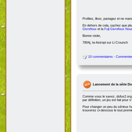
Profitez, likez, partagez et ne ma
En dehors de cela, sachez que plus
Givrefoux
et la
Fuji Givrefoux Nour
Bonne visite,
7804j, /w Astropi sur Li Crounch
10 commentaires - Commente
Lancement de la série D
Comme vous le savez, dofus2.org e
par définition, un jeu est fait pour
Pour changer un peu du sérieux habi
trouverez ci-dessous le tout premie