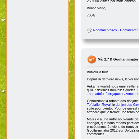
250 000 visites par mois environ !!
Bonne visite,
7804j
4 commentaires - Commenter
Màj 2.7 & Goultarminator
Bonjour à tous,
Depuis la dernière news, la versio
Ankama voulait nous émerveiller avec
qu'à 7 ridicules nouvelles quêtes, 
:
http://dofus2.org/quetes/zones.
Concernant la refonte des donjons, 
Tofulailler Royal
, le
donjon des Gel
suite pour bientôt. Pour ce qui es
attendre que je trouve une team po
Mais il y a une autre nouveauté de 
changer, que nous ferions parti de
précédentes. Je viens de recevoir
Goultarminator 2012 sur Dofus2.org
commentés...).