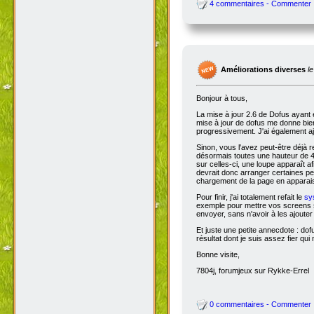
4 commentaires - Commenter
Améliorations diverses
l
Bonjour à tous,
La mise à jour 2.6 de Dofus ayant 
mise à jour de dofus me donne bien 
progressivement. J'ai également aj
Sinon, vous l'avez peut-être déjà 
désormais toutes une hauteur de 4
sur celles-ci, une loupe apparaît a
devrait donc arranger certaines pers
chargement de la page en apparais
Pour finir, j'ai totalement refait le
sy
exemple pour mettre vos screens s
envoyer, sans n'avoir à les ajoute
Et juste une petite annecdote : do
résultat dont je suis assez fier qu
Bonne visite,
7804j, forumjeux sur Rykke-Errel
0 commentaires - Commenter