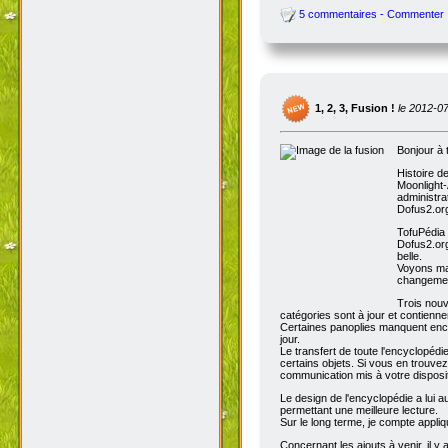
5 commentaires - Commenter
1, 2, 3, Fusion !
le 2012-0
Bonjour à 
Histoire d
Moonlight-
administra
Dofus2.org
TofuPédia
Dofus2.org
belle.
Voyons mai
changemen
Trois nouv
catégories sont à jour et contienn
Certaines panoplies manquent enco
jour.
Le transfert de toute l'encyclopédi
certains objets. Si vous en trouve
communication mis à votre disposit
Le design de l'encyclopédie a lui au
permettant une meilleure lecture.
Sur le long terme, je compte appli
Concernant les ajouts à venir, il y