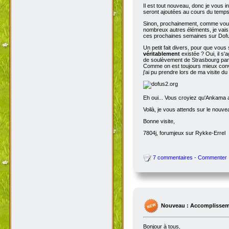
Il est tout nouveau, donc je vous i
seront ajoutées au cours du temps p
Sinon, prochainement, comme vous
nombreux autres éléments, je vais 
ces prochaines semaines sur Dofu
Un petit fait divers, pour que vou
véritablement
existée ? Oui, il s'
de soulèvement de Strasbourg par N
Comme on est toujours mieux conva
j'ai pu prendre lors de ma visite d
Eh oui... Vous croyiez qu'Ankama av
Voilà, je vous attends sur le nouv
Bonne visite,
7804j, forumjeux sur Rykke-Errel
7 commentaires - Commenter
Nouveau : Accomplissem
Bonjour à tous,