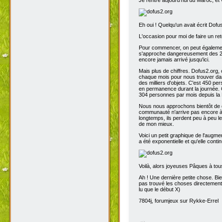
Eh oui ! Quelqu'un avait écrit Dofu
L'occasion pour moi de faire un reto
Pour commencer, on peut également 
s'approche dangereusement des 200
encore jamais arrivé jusqu'ici.
Mais plus de chiffres. Dofus2.org,
chaque mois pour nous trouver dans
des milliers d'objets. C'est 450 p
en permanence durant la journée. C
304 personnes par mois depuis la 
Nous nous approchons bientôt de de
communauté n'arrive pas encore à s
longtemps, ils perdent peu à peu l
de mon mieux.
Voici un petit graphique de l'augme
a été exponentielle et qu'elle contin
Voilà, alors joyeuses Pâques à tou
Ah ! Une dernière petite chose. Bien
pas trouvé les choses directement t
lu que le début X)
7804j, forumjeux sur Rykke-Errel