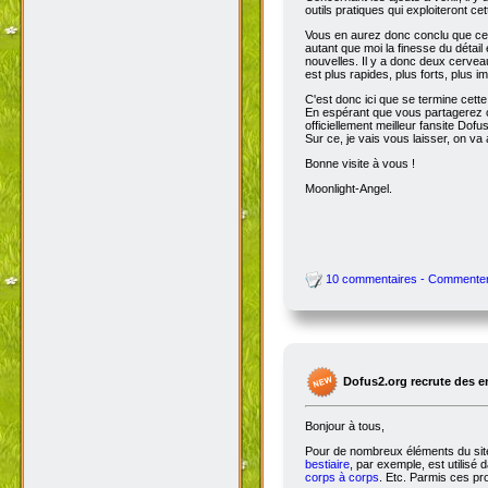
outils pratiques qui exploiteront c
Vous en aurez donc conclu que cet
autant que moi la finesse du détai
nouvelles. Il y a donc deux cervea
est plus rapides, plus forts, plus ima
C'est donc ici que se termine cet
En espérant que vous partagerez ce
officiellement meilleur fansite Dofus 
Sur ce, je vais vous laisser, on va a
Bonne visite à vous !
Moonlight-Angel.
10 commentaires - Commente
Dofus2.org recrute des 
Bonjour à tous,
Pour de nombreux éléments du site,
bestiaire
, par exemple, est utilisé 
corps à corps
. Etc. Parmis ces pro