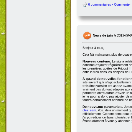
6 commentaires - Commenter
News de juin
le 2013-06-0
Bonjour à tous,
Cela fait maintenant plus de quatr
Nouveau contenu.
Le site a rela
continue d'ajouter régulièrement d
les premières quêtes de Frigost III
enfin le trou dans les donjons de Fri
A quand de nouvelles fonctionna
site savent qu'il s'agit actuellemen
troisième version est assez avancée
vraiment pas du tout adaptée aux n
permettra entre autres d'avoir un 
je ne pourrai donc pas ajouter de no
faudra certainement attendre de no
De nouveaux partenariats.
Je so
GilaTeam
. Voici déjà un moment qu'
officiellement. Ce sont donc deux
j'ai pu rédiger certains tutoriels, e
éventuellement à vous y abonner ;