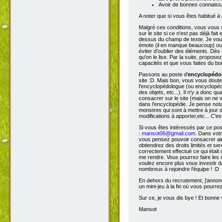
Avoir de bonnes connaissa
A noter que si vous êtes habitué à 
Malgré ces conditions, vous vous s
sur le site si ce n'est pas déjà fa
dessus du champ de texte. Je vous 
émote (il en manque beaucoup) ou s
éviter d'oublier des éléments. Dès 
qu'on le lise. Par la suite, propos
capacités et que vous faites du bon
Passons au poste d'
encyclopéd
site :D. Mais bon, vous vous doutez
l'encyclopédologue (ou encyclopédis
des objets, etc...). Il n'y a donc
consacrer sur le site (mais on ne v
dans l'encyclopédie. Je pense not
monstres qui sont à mettre à jour de
modifications à apporter,etc... C'es
Si vous êtes intéressés par ce pos
:
mansot06@gmail.com
. Dans vot
vous pensez pouvoir consacrer ains
obtiendrez des droits limités et s
correctement effectué ce qui était 
me rendre. Vous pourrez faire les 
voulez encore plus vous investir d
nombreux à rejoindre l'équipe ! :D
En dehors du recrutement, j'annonc
un mini-jeu à la fin où vous pourre
Sur ce, je vous dis bye ! Et bonne v
Mansot