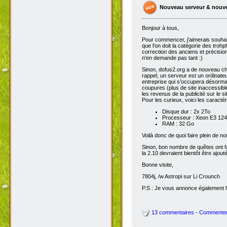
Nouveau serveur & nouv
Bonjour à tous,
Pour commencer, j'aimerais souhai
que l'on doit la catégorie des troh
correction des anciens et précisions
n'en demande pas tant :)
Sinon, dofus2.org a de nouveau chan
rappel, un serveur est un ordinateu
entreprise qui s'occupera désorma
coupures (plus de site inaccessibl
les revenus de la publicité sur le sit
Pour les curieux, voici les caracté
Disque dur : 2x 2To
Processeur : Xeon E3 1245
RAM : 32 Go
Voilà donc de quoi faire plein de 
Sinon, bon nombre de quêtes ont fait
la 2.10 devraient bientôt être ajout
Bonne visite,
7804j, /w Astropi sur Li Crounch
P.S : Je vous annonce également l'
13 commentaires - Commente