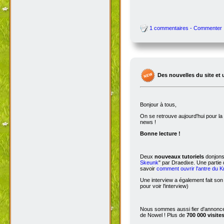
1 commentaires - Commenter
Des nouvelles du site et 
Bonjour à tous,
On se retrouve aujourd'hui pour 
news !
Bonne lecture !
Deux
nouveaux tutoriels
donjons 
Skeunk
" par Draedixe. Une partie
savoir
comment ouvrir l'antre du 
Une interview a également fait son
pour voir l'interview)
Nous sommes aussi fier d'annoncer
de Nowel ! Plus de
700 000 visite