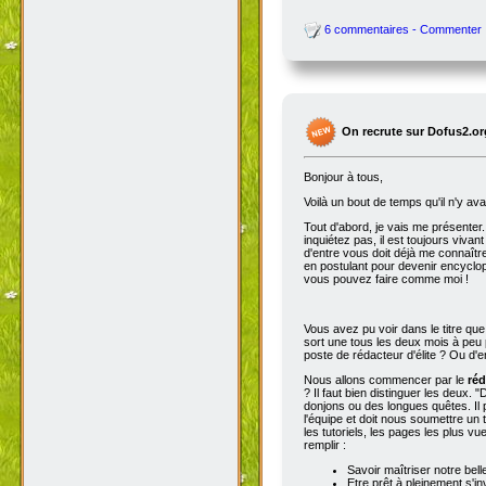
6 commentaires - Commenter
On recrute sur Dofus2.or
Bonjour à tous,
Voilà un bout de temps qu'il n'y av
Tout d'abord, je vais me présenter. 
inquiétez pas, il est toujours viva
d'entre vous doit déjà me connaître
en postulant pour devenir encyclop
vous pouvez faire comme moi !
Vous avez pu voir dans le titre qu
sort une tous les deux mois à peu p
poste de rédacteur d'élite ? Ou d'e
Nous allons commencer par le
réd
? Il faut bien distinguer les deux. "
donjons ou des longues quêtes. Il p
l'équipe et doit nous soumettre un t
les tutoriels, les pages les plus v
remplir :
Savoir maîtriser notre bell
Etre prêt à pleinement s'in