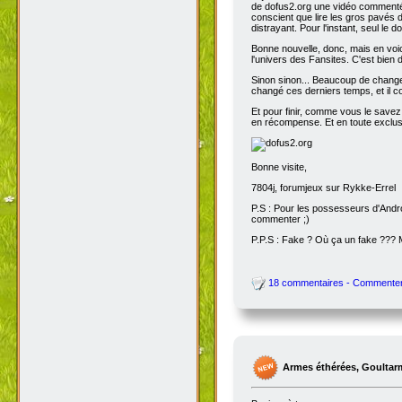
de dofus2.org une vidéo commentée
conscient que lire les gros pavés d
distrayant. Pour l'instant, seul le do
Bonne nouvelle, donc, mais en voic
l'univers des Fansites. C'est bien
Sinon sinon... Beaucoup de change
changé ces derniers temps, et il co
Et pour finir, comme vous le savez
en récompense. Et en toute exclusi
Bonne visite,
7804j, forumjeux sur Rykke-Errel
P.S : Pour les possesseurs d'Andro
commenter ;)
P.P.S : Fake ? Où ça un fake ???
18 commentaires - Commente
Armes éthérées, Goultar