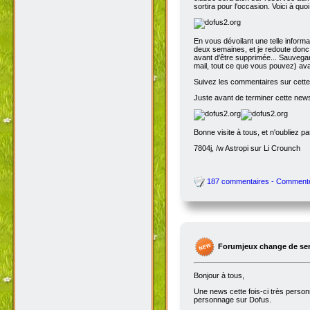
sortira pour l'occasion. Voici à quo
En vous dévoilant une telle inform
deux semaines, et je redoute donc 
avant d'être supprimée... Sauvegar
mail, tout ce que vous pouvez) avant
Suivez les commentaires sur cette 
Juste avant de terminer cette news
Bonne visite à tous, et n'oubliez p
7804j, /w Astropi sur Li Crounch
187 commentaires - Comment
Forumjeux change de serv
Bonjour à tous,
Une news cette fois-ci très perso
personnage sur Dofus.