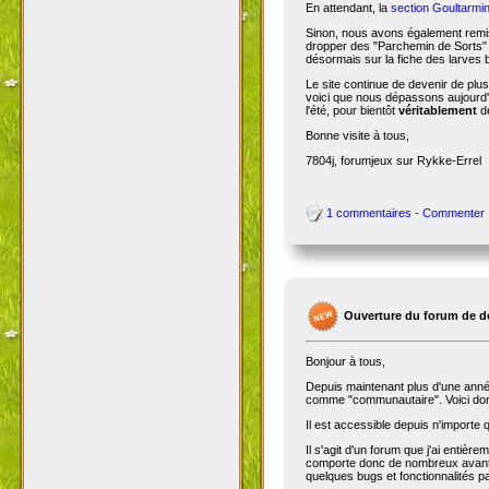
En attendant, la
section Goultarmin
Sinon, nous avons également remis
dropper des "Parchemin de Sorts" s
désormais sur la fiche des larves b
Le site continue de devenir de plu
voici que nous dépassons aujourd'hu
l'été, pour bientôt
véritablement
de
Bonne visite à tous,
7804j, forumjeux sur Rykke-Errel
1 commentaires - Commenter
Ouverture du forum de d
Bonjour à tous,
Depuis maintenant plus d'une année,
comme "communautaire". Voici don
Il est accessible depuis n'importe
Il s'agit d'un forum que j'ai entiè
comporte donc de nombreux avantag
quelques bugs et fonctionnalités 