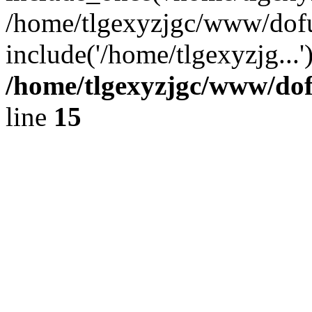
/home/tlgexyzjgc/www/dof
include('/home/tlgexyzjg...
/home/tlgexyzjgc/www/do
line
15