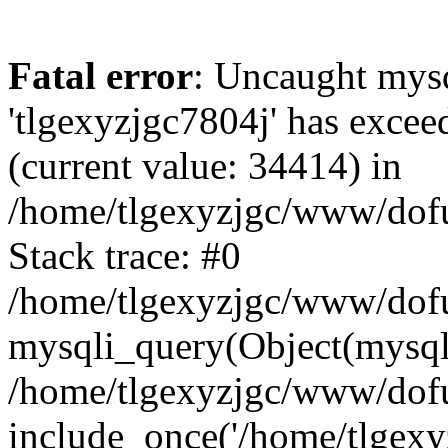
Fatal error
: Uncaught mysq
'tlgexyzjgc7804j' has excee
(current value: 34414) in
/home/tlgexyzjgc/www/dof
Stack trace: #0
/home/tlgexyzjgc/www/dofu
mysqli_query(Object(mysq
/home/tlgexyzjgc/www/dofu
include_once('/home/tlgexyz