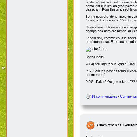
de dofus2.org une vidéo commentée
conscient que lire les gros pavés d
distrayant. Pour l'instant, seul le do
Bonne nouvelle, donc, mais en voic
l'univers des Fansites. C'est bien
Sinon sinon... Beaucoup de change
changé ces derniers temps, et il co
Et pour finir, comme vous le savez
en récompense. Et en toute exclusi
Bonne visite,
7804j, forumjeux sur Rykke-Errel
P.S : Pour les possesseurs d'Andro
commenter ;)
P.P.S : Fake ? Où ça un fake ???
18 commentaires - Commente
Armes éthérées, Goultar