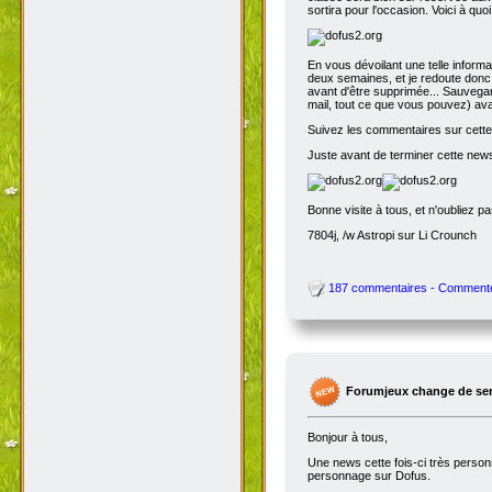
sortira pour l'occasion. Voici à quo
En vous dévoilant une telle inform
deux semaines, et je redoute donc 
avant d'être supprimée... Sauvegar
mail, tout ce que vous pouvez) avant
Suivez les commentaires sur cette 
Juste avant de terminer cette news
Bonne visite à tous, et n'oubliez p
7804j, /w Astropi sur Li Crounch
187 commentaires - Comment
Forumjeux change de serv
Bonjour à tous,
Une news cette fois-ci très perso
personnage sur Dofus.