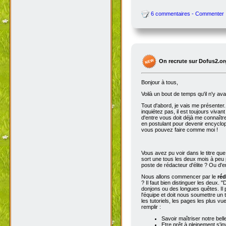
6 commentaires - Commenter
On recrute sur Dofus2.or
Bonjour à tous,
Voilà un bout de temps qu'il n'y av
Tout d'abord, je vais me présenter. 
inquiétez pas, il est toujours viva
d'entre vous doit déjà me connaître
en postulant pour devenir encyclop
vous pouvez faire comme moi !
Vous avez pu voir dans le titre qu
sort une tous les deux mois à peu p
poste de rédacteur d'élite ? Ou d'e
Nous allons commencer par le
réd
? Il faut bien distinguer les deux. "
donjons ou des longues quêtes. Il p
l'équipe et doit nous soumettre un t
les tutoriels, les pages les plus v
remplir :
Savoir maîtriser notre bell
Etre prêt à pleinement s'in