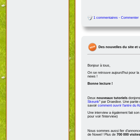
1 commentaires - Commenter
Des nouvelles du site et 
Bonjour à tous,
On se retrouve aujourd'hui pour 
news !
Bonne lecture !
Deux
nouveaux tutoriels
donjons 
Skeunk
" par Draedixe. Une partie
savoir
comment ouvrir l'antre du 
Une interview a également fait son
pour voir l'interview)
Nous sommes aussi fier d'annoncer
de Nowel ! Plus de
700 000 visite