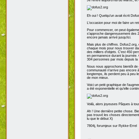
Eh oui ! Quelqu'un avait écrit Dofu
L'occasion pour moi de faire un reto
Pour commencer, on peut également 
s'approche dangereusement des 200
encore jamais arrivé jusqu'ici.
Mais plus de chiffres. Dofus2.org,
chaque mois pour nous trouver dans
des milliers d'objets. C'est 450 p
en permanence durant la journée. C
304 personnes par mois depuis la 
Nous nous approchons bientôt de de
communauté n'arrive pas encore à s
longtemps, ils perdent peu à peu l
de mon mieux.
Voici un petit graphique de l'augme
a été exponentielle et qu'elle contin
Voilà, alors joyeuses Pâques à tou
Ah ! Une dernière petite chose. Bien
pas trouvé les choses directement t
lu que le début X)
7804j, forumjeux sur Rykke-Errel