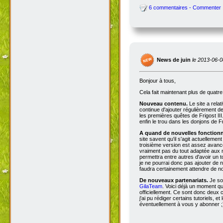
6 commentaires - Commenter
News de juin
le 2013-06-0
Bonjour à tous,
Cela fait maintenant plus de quatr
Nouveau contenu.
Le site a rela
continue d'ajouter régulièrement d
les premières quêtes de Frigost III
enfin le trou dans les donjons de Fri
A quand de nouvelles fonctionna
site savent qu'il s'agit actuellemen
troisième version est assez avancée
vraiment pas du tout adaptée aux n
permettra entre autres d'avoir un 
je ne pourrai donc pas ajouter de no
faudra certainement attendre de no
De nouveaux partenariats.
Je so
GilaTeam
. Voici déjà un moment qu'
officiellement. Ce sont donc deux
j'ai pu rédiger certains tutoriels, e
éventuellement à vous y abonner ;