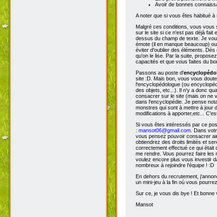
Avoir de bonnes connaissa
A noter que si vous êtes habitué à 
Malgré ces conditions, vous vous s
sur le site si ce n'est pas déjà fa
dessus du champ de texte. Je vous 
émote (il en manque beaucoup) ou s
éviter d'oublier des éléments. Dès 
qu'on le lise. Par la suite, propos
capacités et que vous faites du bon
Passons au poste d'
encyclopéd
site :D. Mais bon, vous vous doutez
l'encyclopédologue (ou encyclopédis
des objets, etc...). Il n'y a donc
consacrer sur le site (mais on ne v
dans l'encyclopédie. Je pense not
monstres qui sont à mettre à jour de
modifications à apporter,etc... C'es
Si vous êtes intéressés par ce pos
:
mansot06@gmail.com
. Dans vot
vous pensez pouvoir consacrer ains
obtiendrez des droits limités et s
correctement effectué ce qui était 
me rendre. Vous pourrez faire les 
voulez encore plus vous investir d
nombreux à rejoindre l'équipe ! :D
En dehors du recrutement, j'annonc
un mini-jeu à la fin où vous pourre
Sur ce, je vous dis bye ! Et bonne v
Mansot