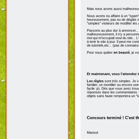
Mais nous avons aussi malheureu
Nous avons eu affaire à un "spam" d
heureusement, pas eu de dégâts ma
"simples" visiteurs de modifier les
Passons au plus dur à annoncer...
malheureusement, il n'y a personne 
moi qui m'occupait seul du site...
à tenir le site à jour. Il peut me con
de tutoriels,etc... (pas de connai
Pour nous quitter
en beauté
, je v
Et maintenant, vous l'attendez t
Les règles
sont très simples. Je 
familier, un montilier ou encore une
facile :p). Dès que vous avez trou
réponses dans les commentaires :p
objets sans faute remportera un "t
Concours terminé ! C'est t
Mansot