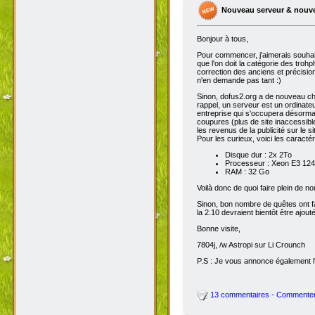
Nouveau serveur & nouv
Bonjour à tous,
Pour commencer, j'aimerais souhai
que l'on doit la catégorie des troh
correction des anciens et précisions
n'en demande pas tant :)
Sinon, dofus2.org a de nouveau chan
rappel, un serveur est un ordinateu
entreprise qui s'occupera désorma
coupures (plus de site inaccessibl
les revenus de la publicité sur le sit
Pour les curieux, voici les caracté
Disque dur : 2x 2To
Processeur : Xeon E3 1245
RAM : 32 Go
Voilà donc de quoi faire plein de 
Sinon, bon nombre de quêtes ont fait
la 2.10 devraient bientôt être ajout
Bonne visite,
7804j, /w Astropi sur Li Crounch
P.S : Je vous annonce également l'
13 commentaires - Commente