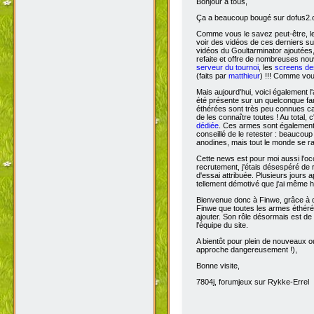
Bonjour à tous,
Ça
a beaucoup bougé sur dofus2.or
Comme vous le savez peut-être, l
voir des vidéos de ces derniers s
vidéos du Goultarminator ajoutées
refaite et offre de nombreuses no
serveur du tournoi
, les
screens des
(faits par
matthieur
) !!! Comme vou
Mais aujourd'hui, voici également l'
été présente sur un quelconque fan 
éthérées sont très peu connues car 
de les connaître toutes ! Au total,
dédiée
. Ces armes sont également 
conseillé de le retester : beaucou
anodines, mais tout le monde se r
Cette news est pour moi aussi l'o
recrutement, j'étais désespéré de 
d'essai attribuée. Plusieurs jours 
tellement démotivé que j'ai même hé
Bienvenue donc à Finwe, grâce à q
Finwe que toutes les armes éthérée
ajouter. Son rôle désormais est de m
l'équipe du site.
A bientôt pour plein de nouveaux ou
approche dangereusement !),
Bonne visite,
7804j, forumjeux sur Rykke-Errel