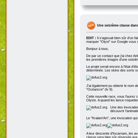
Une seizième classe dans
EDIT :
Il s'agissait bien sûr d'un 
marquer "Olyst" sur Google vous m
Bonjour à tous,
De par un contact que j'ai chez An
les premières images d'une seizième
Le projet serait encore à l'état d'
déterminée. Les skins des sorts son
J'ai également pu obtenir le nom de
"Océancre" (lv 9).
Cette nouvelle race, vous l'aurez c
Olysts. A quand les lance-roquettes
Une des invocation
découvrir l'animat
Le "Kralam'Art", une invocation qui
A leur descente d'Incarnam, les av
classe sera bien sûr réservée au