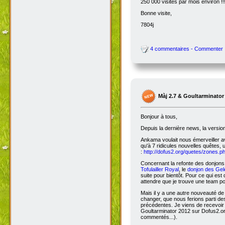
250 000 visites par mois environ !!
Bonne visite,
7804j
4 commentaires - Commenter
Màj 2.7 & Goultarminator
Bonjour à tous,
Depuis la dernière news, la versio
Ankama voulait nous émerveiller avec
qu'à 7 ridicules nouvelles quêtes, 
:
http://dofus2.org/quetes/zones.
Concernant la refonte des donjons, 
Tofulailler Royal
, le
donjon des Gel
suite pour bientôt. Pour ce qui es
attendre que je trouve une team po
Mais il y a une autre nouveauté de 
changer, que nous ferions parti de
précédentes. Je viens de recevoir
Goultarminator 2012 sur Dofus2.org
commentés...).