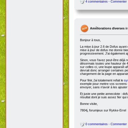
4 commentaires - Commenter
Améliorations diverses
l
Bonjour à tous,
La mise à jour 2.6 de Dofus ayant 
mise à jour de dofus me donne bien 
progressivement. J'ai également aj
Sinon, vous l'avez peut-être déjà 
désormais toutes une hauteur de 4
sur celles-ci, une loupe apparaît a
devrait donc arranger certaines pers
chargement de la page en apparais
Pour finir, j'ai totalement refait le
sy
exemple pour mettre vos screens s
envoyer, sans n'avoir à les ajoute
Et juste une petite annecdote : do
résultat dont je suis assez fier qu
Bonne visite,
7804j, forumjeux sur Rykke-Errel
0 commentaires - Commenter