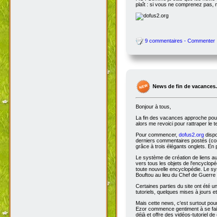
plaît : si vous ne comprenez pas, 
9 commentaires - Commenter
News de fin de vacances.
Bonjour à tous,
La fin des vacances approche pour 
alors me revoici pour rattraper le 
Pour commencer,
dofus2.org
dispo
derniers commentaires postés (comm
grâce à trois élégants onglets. En 
Le système de création de liens a
vers tous les objets de l'encyclop
toute nouvelle encyclopédie. Le sys
Bouftou au lieu du Chef de Guerre 
Certaines parties du site ont été
tutoriels, quelques mises à jours e
Mais cette news, c'est surtout pou
Ezor commence gentiment à se fair
déjà et offre des vidéos-tutoriel de