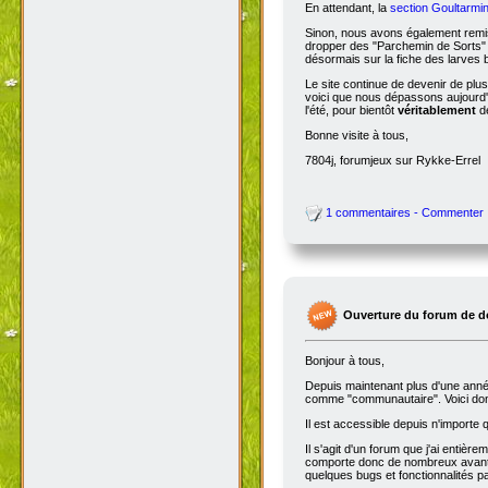
En attendant, la
section Goultarmin
Sinon, nous avons également remis
dropper des "Parchemin de Sorts" s
désormais sur la fiche des larves b
Le site continue de devenir de plu
voici que nous dépassons aujourd'hu
l'été, pour bientôt
véritablement
de
Bonne visite à tous,
7804j, forumjeux sur Rykke-Errel
1 commentaires - Commenter
Ouverture du forum de d
Bonjour à tous,
Depuis maintenant plus d'une année,
comme "communautaire". Voici don
Il est accessible depuis n'importe
Il s'agit d'un forum que j'ai entiè
comporte donc de nombreux avantag
quelques bugs et fonctionnalités 