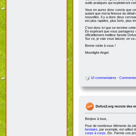
outils pratiques qui exploiteront c
Vous en aurez donc conclu que cet
autant que moi la finesse du détai
nouvelles. Il y a donc deux cervea
est plus rapides, plus forts, plus ima
C'est donc ici que se termine cet
En espérant que vous partagerez ce
officiellement meilleur fansite Dofus 
Sur ce, je vais vous laisser, on va a
Bonne visite à vous !
Moonlight-Angel.
10 commentaires - Commente
Dofus2.org recrute des 
Bonjour à tous,
Pour de nombreux éléments du site,
bestiaire
, par exemple, est utilisé 
corps à corps
. Etc. Parmis ces pro