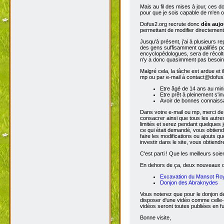
Mais au fil des mises à jour, ces 
pour que je sois capable de m'en o
Dofus2.org recrute donc
dès aujo
permettant de modifier directement
Jusqu'à présent, j'ai à plusieurs re
des gens suffisamment qualifiés po
encyclopédologues, sera de récolter
n'y a donc quasimment pas besoin d
Malgré cela, la tâche est ardue et 
mp ou par e-mail à contact@dofus2.
Etre âgé de 14 ans au mi
Etre prêt à pleinement s'in
Avoir de bonnes connaissa
Dans votre e-mail ou mp, merci de
consacrer ainsi que tous les autres
limités et serez pendant quelques 
ce qui était demandé, vous obtiendr
faire les modifications ou ajouts 
investir dans le site, vous obtiend
C'est parti ! Que les meilleurs soien
En dehors de ça, deux nouveaux don
Excavation du Mansot Ro
Donjon des Abraknydes
Vous noterez que pour le donjon de
disposer d'une vidéo comme celle-
vidéos seront toutes publiées en ful
Bonne visite,