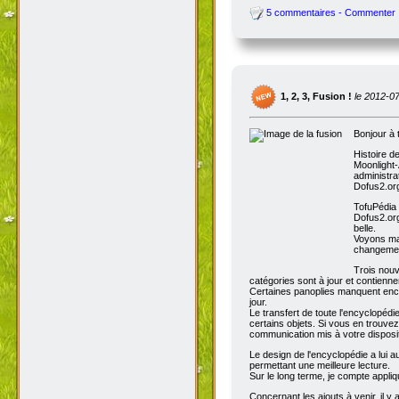
5 commentaires - Commenter
1, 2, 3, Fusion !
le 2012-0
Bonjour à 
Histoire d
Moonlight-
administra
Dofus2.org
TofuPédia
Dofus2.org
belle.
Voyons mai
changemen
Trois nouv
catégories sont à jour et contienn
Certaines panoplies manquent enco
jour.
Le transfert de toute l'encyclopédi
certains objets. Si vous en trouve
communication mis à votre disposit
Le design de l'encyclopédie a lui au
permettant une meilleure lecture.
Sur le long terme, je compte appli
Concernant les ajouts à venir, il y