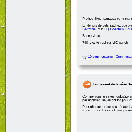
Profitez, likez, partagez et ne ma
En dehors de cela, sachez que plus
Givrefoux
et la
Fuji Givrefoux Nour
Bonne visite,
7804j, /w Astropi sur Li Crounch
10 commentaires - Commente
Lancement de la série D
Comme vous le savez, dofus2.org e
par définition, un jeu est fait pour
Pour changer un peu du sérieux habi
trouverez ci-dessous le tout premie