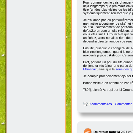
Pour commencer, je vais changer de
déjà longtemps que j'en avais envie
être l'un des plus visités du jeu (d
systématiquement seul lorsque je jo
Je n'ai donc pas eu particulièreme
me motive à continuer ce site), et 
sauf si... suffisamment de person
dofus2.org reste un site rykkien, 
vous êtes sur Li Crounch et que vo
en fichez, alors ne faites rien, dé
dépendra directement de vos réact
Ensuite, puisque je changerai de se
bien trop longtemps, quand je ne c
auxquels je joue :
Astropi
. Ce ser
Bref, parlons un peu du site quand
donjons et mis à jour une partie d
l'Almanax
, ainsi que la
série des q
Je compte prochainement ajouter to
Bonne visite & en attente de vos r
7804j, bientôt Astropi sur Li Croun
9 commentaires - Commenter
De retour pour la 2.9 !
le 