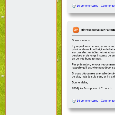
10 commentaires - Commente
Rétrospective sur l'attaq
Bonjour à tous,
Il y a quelques heures, je vous an
privé wodama.fr, à l'origine de l'at
sur une des variables, et retrait du
perdues et de longs instants de str
en de très bons termes.
Par précaution, je vous recommande
rappelle qu'il est vivement décon
Si vous découvrez une faille de séc
ce site, mais je suis seul, et il 
Bonne visite,
7804j, /w Astropi sur Li Crounch
14 commentaires - Commente