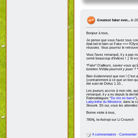
Greatest faker ever...
le 2
Bonjour à tous,
Je pense que vous l'avez tous com
était bel et bien un Fake ==> l'Oly
réussies. Vous pourrez le retrouve
Vous l'avez remarqué, il y a pas m
semé beaucoup d'indices ! ;) Si vra
*Fake*
D'ailleurs, saviez-vous qu'
lunettes NVidia pourront y jouer ? *
Bien évidemment que non ! C'est a
(contrairement à ce que un bon qua
été suivi de Dofus 1.10...
Les joueurs accros à mon site, qui
remarqué, il y a eu depuis la dern
Rabmablagues "
Du rire en barre
")
Labyrinthe du Minotoror
, dans la c
Skeunk. Eh oui, vous les attendiez
Bonne visite à tous,
7804j, /w Astropi sur Li Crounch
4 commentaires - Commenter