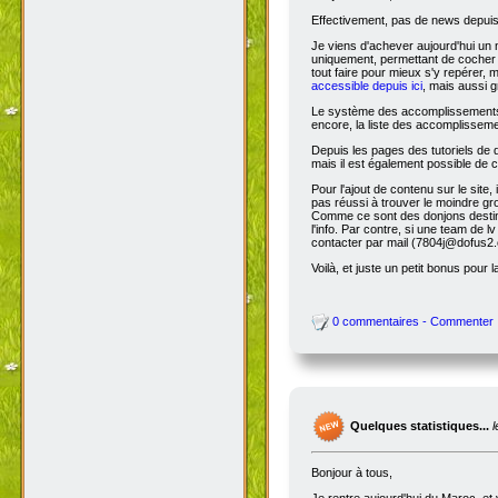
Effectivement, pas de news depuis 
Je viens d'achever aujourd'hui un 
uniquement, permettant de cocher l
tout faire pour mieux s'y repérer, 
accessible depuis ici
, mais aussi g
Le système des accomplissements ne 
encore, la liste des accomplisseme
Depuis les pages des tutoriels de
mais il est également possible de cl
Pour l'ajout de contenu sur le site,
pas réussi à trouver le moindre gr
Comme ce sont des donjons destinés a
l'info. Par contre, si une team de
contacter par mail (7804j@dofus2.
Voilà, et juste un petit bonus pour l
0 commentaires - Commenter
Quelques statistiques...
Bonjour à tous,
Je rentre aujourd'hui du Maroc, et 