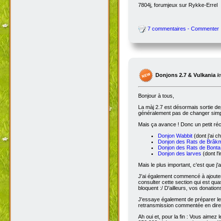
7804j, forumjeux sur Rykke-Errel
7 commentaires - Commenter
Donjons 2.7 & Vulkania
l
Bonjour à tous,
La màj 2.7 est désormais sortie dep
généralement pas de changer simple
Mais ça avance ! Donc un petit réc
Donjon Wabbit
(dont j'ai c
Donjon des Rats de Brâk
Donjon des Rats de Bonta
Donjon des larves
(dont l'
Mais le plus important, c'est que j'
J'ai également commencé à ajoute
consulter cette section qui est qua
bloquent :/ D'ailleurs, vos donatio
J'essaye également de préparer le 
retransmission commentée en dire
Ah oui et, pour la fin : Vous aimez