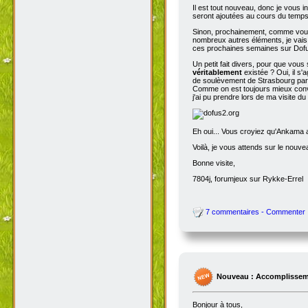
Il est tout nouveau, donc je vous i
seront ajoutées au cours du temps p
Sinon, prochainement, comme vous
nombreux autres éléments, je vais 
ces prochaines semaines sur Dofu
Un petit fait divers, pour que vou
véritablement
existée ? Oui, il s'
de soulèvement de Strasbourg par N
Comme on est toujours mieux conva
j'ai pu prendre lors de ma visite d
Eh oui... Vous croyiez qu'Ankama av
Voilà, je vous attends sur le nouv
Bonne visite,
7804j, forumjeux sur Rykke-Errel
7 commentaires - Commenter
Nouveau : Accomplissem
Bonjour à tous,