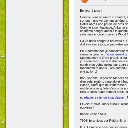
Bonjour à tous !
Comme vous le savez sûrement, 
surtout... une version qui aménera
Dofus après une pause de près de si
Comme à son habitude, Ankama a chois
de même songer aussi à la quantit
selon moi encore trouver à World 
Ca va donc bouger à nouveau sur D
doit être mis à jour, et peut-être aj
Pour commencer, je souhaiterais 
menu de gauche :
l'abonnement gra
l'abonnement :) C'est gratuit, c'est
y retrouverez une liste d'action à 
nombre de dofus points sur votre
l'abonnement dofus. Bien entendu, 
une action ;)
Bon, sortons un peu de l'aspect com
d'un sujet plutôt... inatendu et inha
classe, plutôt que de s'intéresser
roublette pour qu'elle s'accorde à
trois articles superbement écrits e
et
adapter sa tenue à sa classe
! J
Et voici et voilà, mais surtout, n'
nouveau !
Bonne visite à tous,
7804j, forumjeux sur Rykke-Errel
P.S : Comme je sais que les news a