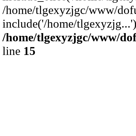
/home/tlgexyzjgc/www/dof
include('/home/tlgexyzjg...
/home/tlgexyzjgc/www/do
line
15