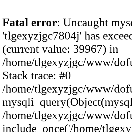
Fatal error
: Uncaught mysq
'tlgexyzjgc7804j' has excee
(current value: 39967) in
/home/tlgexyzjgc/www/dof
Stack trace: #0
/home/tlgexyzjgc/www/dofu
mysqli_query(Object(mysq
/home/tlgexyzjgc/www/dofu
include_once('/home/tlgexyz