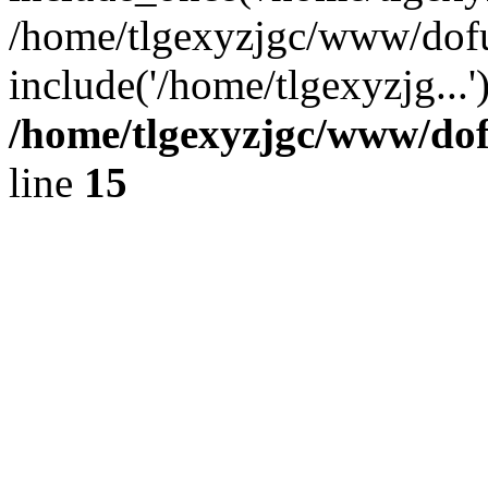
/home/tlgexyzjgc/www/dof
include('/home/tlgexyzjg...
/home/tlgexyzjgc/www/do
line
15