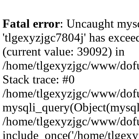
Fatal error
: Uncaught mysq
'tlgexyzjgc7804j' has excee
(current value: 39092) in
/home/tlgexyzjgc/www/dof
Stack trace: #0
/home/tlgexyzjgc/www/dofu
mysqli_query(Object(mysq
/home/tlgexyzjgc/www/dofu
include_once('/home/tlgexyz