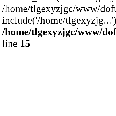
/home/tlgexyzjgc/www/dof
include('/home/tlgexyzjg...
/home/tlgexyzjgc/www/do
line
15