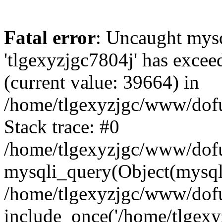
Fatal error
: Uncaught mysq
'tlgexyzjgc7804j' has excee
(current value: 39664) in
/home/tlgexyzjgc/www/dof
Stack trace: #0
/home/tlgexyzjgc/www/dofu
mysqli_query(Object(mysq
/home/tlgexyzjgc/www/dofu
include_once('/home/tlgexyz