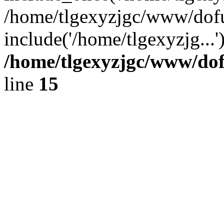
/home/tlgexyzjgc/www/dof
include('/home/tlgexyzjg...
/home/tlgexyzjgc/www/do
line
15