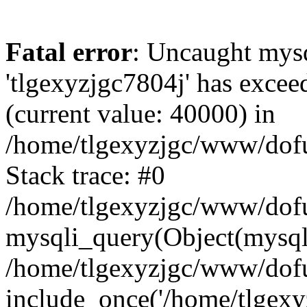
Fatal error
: Uncaught mysq
'tlgexyzjgc7804j' has excee
(current value: 40000) in
/home/tlgexyzjgc/www/dof
Stack trace: #0
/home/tlgexyzjgc/www/dofu
mysqli_query(Object(mysq
/home/tlgexyzjgc/www/dofu
include_once('/home/tlgexyz