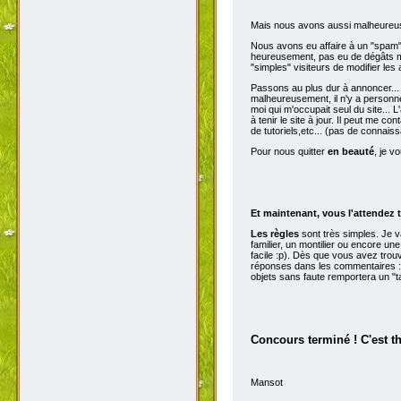
Mais nous avons aussi malheureu
Nous avons eu affaire à un "spam" d
heureusement, pas eu de dégâts ma
"simples" visiteurs de modifier les
Passons au plus dur à annoncer...
malheureusement, il n'y a personne 
moi qui m'occupait seul du site...
à tenir le site à jour. Il peut me con
de tutoriels,etc... (pas de connai
Pour nous quitter
en beauté
, je v
Et maintenant, vous l'attendez t
Les règles
sont très simples. Je 
familier, un montilier ou encore une
facile :p). Dès que vous avez trou
réponses dans les commentaires :p
objets sans faute remportera un "t
Concours terminé ! C'est t
Mansot