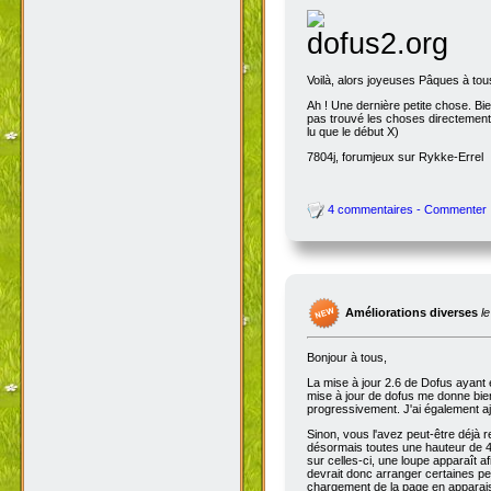
Voilà, alors joyeuses Pâques à tou
Ah ! Une dernière petite chose. Bien
pas trouvé les choses directement t
lu que le début X)
7804j, forumjeux sur Rykke-Errel
4 commentaires - Commenter
Améliorations diverses
l
Bonjour à tous,
La mise à jour 2.6 de Dofus ayant 
mise à jour de dofus me donne bien 
progressivement. J'ai également aj
Sinon, vous l'avez peut-être déjà 
désormais toutes une hauteur de 4
sur celles-ci, une loupe apparaît a
devrait donc arranger certaines pers
chargement de la page en apparais