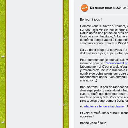
De retour pour la 2.9 !
le 
Bonjour à tous !
Comme vous le savez sûrement, 
surtout... une version qui aménera
Dofus après une pause de près de si
Comme à son habitude, Ankama a chois
de même songer aussi à la quantit
selon moi encore trouver à World 
Ca va donc bouger à nouveau sur D
doit être mis à jour, et peut-être aj
Pour commencer, je souhaiterais 
menu de gauche :
l'abonnement gra
l'abonnement :) C'est gratuit, c'est
y retrouverez une liste d'action à 
nombre de dofus points sur votre
l'abonnement dofus. Bien entendu, 
une action ;)
Bon, sortons un peu de l'aspect com
d'un sujet plutôt... inatendu et inha
classe, plutôt que de s'intéresser
roublette pour qu'elle s'accorde à
trois articles superbement écrits e
et
adapter sa tenue à sa classe
! J
Et voici et voilà, mais surtout, n'
nouveau !
Bonne visite à tous,