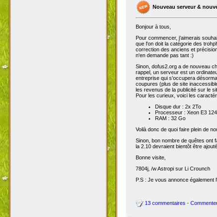
Nouveau serveur & nouv
Bonjour à tous,
Pour commencer, j'aimerais souhai
que l'on doit la catégorie des troh
correction des anciens et précisions
n'en demande pas tant :)
Sinon, dofus2.org a de nouveau chan
rappel, un serveur est un ordinateu
entreprise qui s'occupera désorma
coupures (plus de site inaccessibl
les revenus de la publicité sur le sit
Pour les curieux, voici les caracté
Disque dur : 2x 2To
Processeur : Xeon E3 1245
RAM : 32 Go
Voilà donc de quoi faire plein de 
Sinon, bon nombre de quêtes ont fait
la 2.10 devraient bientôt être ajout
Bonne visite,
7804j, /w Astropi sur Li Crounch
P.S : Je vous annonce également l'
13 commentaires - Commente