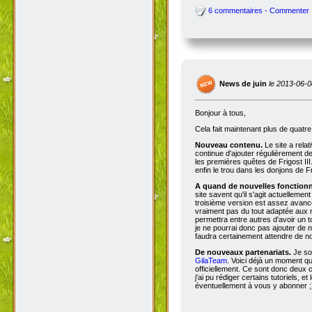
6 commentaires - Commenter
News de juin
le 2013-06-0
Bonjour à tous,
Cela fait maintenant plus de quatr
Nouveau contenu.
Le site a rela
continue d'ajouter régulièrement d
les premières quêtes de Frigost III
enfin le trou dans les donjons de Fri
A quand de nouvelles fonctionna
site savent qu'il s'agit actuellemen
troisième version est assez avancée
vraiment pas du tout adaptée aux n
permettra entre autres d'avoir un 
je ne pourrai donc pas ajouter de no
faudra certainement attendre de no
De nouveaux partenariats.
Je so
GilaTeam
. Voici déjà un moment qu'
officiellement. Ce sont donc deux
j'ai pu rédiger certains tutoriels, e
éventuellement à vous y abonner ;