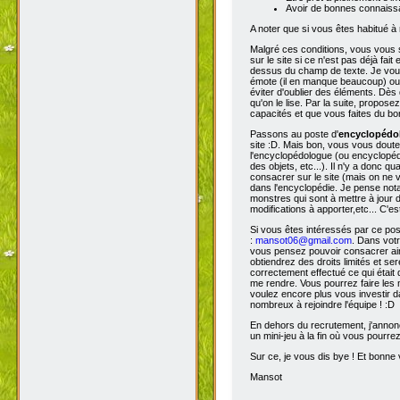
Avoir de bonnes connaissa
A noter que si vous êtes habitué à 
Malgré ces conditions, vous vous s
sur le site si ce n'est pas déjà fa
dessus du champ de texte. Je vous 
émote (il en manque beaucoup) ou s
éviter d'oublier des éléments. Dès 
qu'on le lise. Par la suite, propos
capacités et que vous faites du bon
Passons au poste d'
encyclopéd
site :D. Mais bon, vous vous doutez
l'encyclopédologue (ou encyclopédis
des objets, etc...). Il n'y a donc
consacrer sur le site (mais on ne v
dans l'encyclopédie. Je pense not
monstres qui sont à mettre à jour de
modifications à apporter,etc... C'es
Si vous êtes intéressés par ce pos
:
mansot06@gmail.com
. Dans vot
vous pensez pouvoir consacrer ains
obtiendrez des droits limités et s
correctement effectué ce qui était 
me rendre. Vous pourrez faire les 
voulez encore plus vous investir d
nombreux à rejoindre l'équipe ! :D
En dehors du recrutement, j'annonc
un mini-jeu à la fin où vous pourre
Sur ce, je vous dis bye ! Et bonne v
Mansot