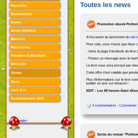
Toutes les news
Panoplies
Équipements
Armes
Promotion ebook Profecie
Armes éthérées
A l'occasion du lancement du
site 
Bestiaire
Pour cela, vous n'avez que deux ch
Ressources
- Likez la page Facebook du livre (
Familiers & Montiliers
- Postez un message avec le hasht
Glossaire
Le livre vous sera envoyé par me
Cette offre n'est valable que penda
Divers
Plus d'informations sur le livre son
News
publier un avis sur Amazon !
Livre d'or
EDIT : Les 48 heures étant désor
Goultarminator 2012
4 commentaires - Commenter
Google+
Sortie du roman "Profeci