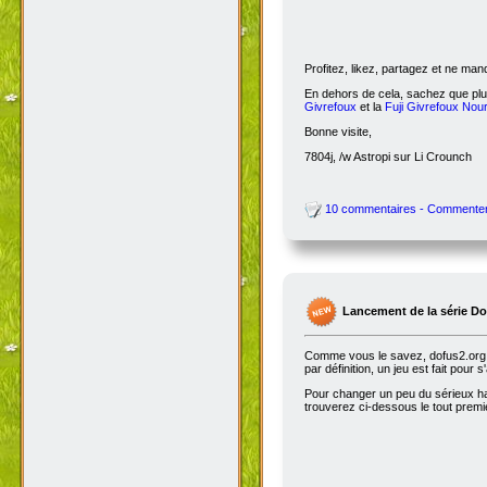
Profitez, likez, partagez et ne ma
En dehors de cela, sachez que plus
Givrefoux
et la
Fuji Givrefoux Nour
Bonne visite,
7804j, /w Astropi sur Li Crounch
10 commentaires - Commente
Lancement de la série D
Comme vous le savez, dofus2.org e
par définition, un jeu est fait pour
Pour changer un peu du sérieux habi
trouverez ci-dessous le tout premie