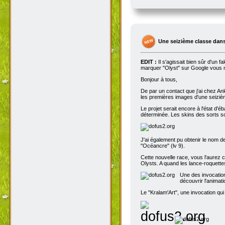
Une seizième classe dans
EDIT :
Il s'agissait bien sûr d'un 
marquer "Olyst" sur Google vous m
Bonjour à tous,
De par un contact que j'ai chez An
les premières images d'une seizième
Le projet serait encore à l'état d'
déterminée. Les skins des sorts son
J'ai également pu obtenir le nom de
"Océancre" (lv 9).
Cette nouvelle race, vous l'aurez c
Olysts. A quand les lance-roquettes
Une des invocation
découvrir l'animat
Le "Kralam'Art", une invocation qui