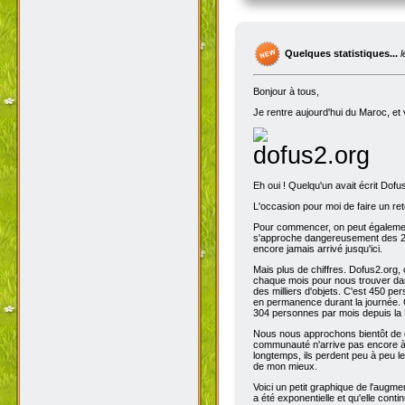
Quelques statistiques...
Bonjour à tous,
Je rentre aujourd'hui du Maroc, et 
Eh oui ! Quelqu'un avait écrit Dofu
L'occasion pour moi de faire un reto
Pour commencer, on peut également 
s'approche dangereusement des 200
encore jamais arrivé jusqu'ici.
Mais plus de chiffres. Dofus2.org,
chaque mois pour nous trouver dans
des milliers d'objets. C'est 450 p
en permanence durant la journée. C
304 personnes par mois depuis la 
Nous nous approchons bientôt de de
communauté n'arrive pas encore à s
longtemps, ils perdent peu à peu l
de mon mieux.
Voici un petit graphique de l'augme
a été exponentielle et qu'elle contin