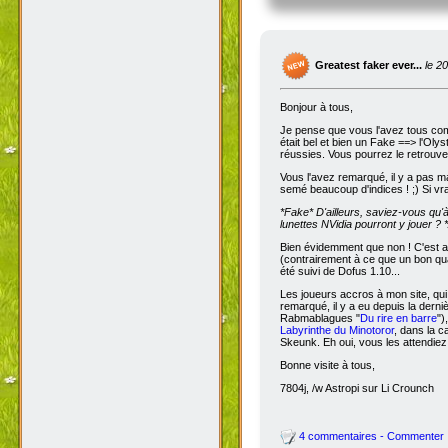
Greatest faker ever...
le 2
Bonjour à tous,
Je pense que vous l'avez tous com
était bel et bien un Fake ==> l'Oly
réussies. Vous pourrez le retrouve
Vous l'avez remarqué, il y a pas m
semé beaucoup d'indices ! ;) Si vra
*Fake*
D'ailleurs, saviez-vous qu'
lunettes NVidia pourront y jouer ? *
Bien évidemment que non ! C'est a
(contrairement à ce que un bon qua
été suivi de Dofus 1.10...
Les joueurs accros à mon site, qui
remarqué, il y a eu depuis la dern
Rabmablagues "
Du rire en barre
")
Labyrinthe du Minotoror
, dans la c
Skeunk. Eh oui, vous les attendiez
Bonne visite à tous,
7804j, /w Astropi sur Li Crounch
4 commentaires - Commenter