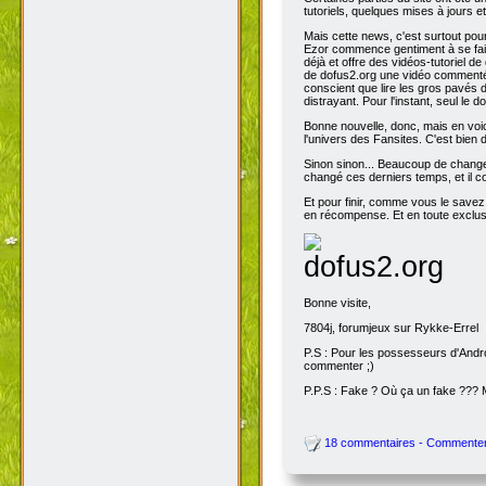
tutoriels, quelques mises à jours e
Mais cette news, c'est surtout pou
Ezor commence gentiment à se fair
déjà et offre des vidéos-tutoriel de
de dofus2.org une vidéo commentée
conscient que lire les gros pavés d
distrayant. Pour l'instant, seul le do
Bonne nouvelle, donc, mais en voic
l'univers des Fansites. C'est bien
Sinon sinon... Beaucoup de change
changé ces derniers temps, et il co
Et pour finir, comme vous le savez
en récompense. Et en toute exclusi
Bonne visite,
7804j, forumjeux sur Rykke-Errel
P.S : Pour les possesseurs d'Andro
commenter ;)
P.P.S : Fake ? Où ça un fake ???
18 commentaires - Commente