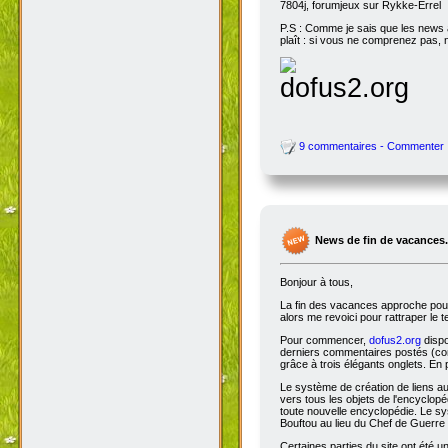
7804j, forumjeux sur Rykke-Errel
P.S : Comme je sais que les news a
plaît : si vous ne comprenez pas, 
9 commentaires - Commenter
News de fin de vacances.
Bonjour à tous,
La fin des vacances approche pour 
alors me revoici pour rattraper le 
Pour commencer,
dofus2.org
dispo
derniers commentaires postés (comm
grâce à trois élégants onglets. En 
Le système de création de liens a
vers tous les objets de l'encyclop
toute nouvelle encyclopédie. Le sys
Bouftou au lieu du Chef de Guerre 
Certaines parties du site ont été