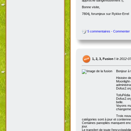
approche dangereusement !),
Bonne visite,
7804j, forumjeux sur Rykke-Errel
5 commentaires - Commenter
1, 2, 3, Fusion !
le 2012-0
Bonjour à 
Histoire d
Moonlight-
administra
Dofus2.org
TofuPédia
Dofus2.org
belle.
Voyons mai
changemen
Trois nouv
catégories sont à jour et contienn
Certaines panoplies manquent enco
jour.
Le transfert de toute l'encyclopédi