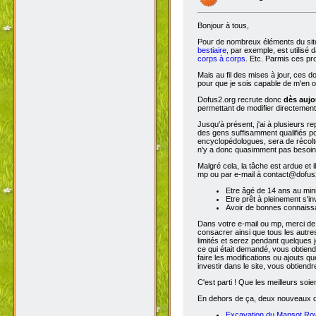
Bonjour à tous,
Pour de nombreux éléments du site,
bestiaire
, par exemple, est utilisé 
corps à corps
. Etc. Parmis ces pro
Mais au fil des mises à jour, ces 
pour que je sois capable de m'en o
Dofus2.org recrute donc
dès aujo
permettant de modifier directement
Jusqu'à présent, j'ai à plusieurs re
des gens suffisamment qualifiés po
encyclopédologues, sera de récolter
n'y a donc quasimment pas besoin d
Malgré cela, la tâche est ardue et 
mp ou par e-mail à contact@dofus2.
Etre âgé de 14 ans au mi
Etre prêt à pleinement s'in
Avoir de bonnes connaissa
Dans votre e-mail ou mp, merci de
consacrer ainsi que tous les autres
limités et serez pendant quelques 
ce qui était demandé, vous obtiendr
faire les modifications ou ajouts 
investir dans le site, vous obtiend
C'est parti ! Que les meilleurs soien
En dehors de ça, deux nouveaux don
Excavation du Mansot Ro