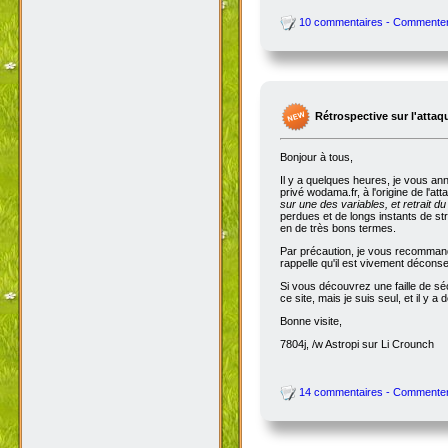
10 commentaires - Commente
Rétrospective sur l'attaq
Bonjour à tous,
Il y a quelques heures, je vous an
privé wodama.fr, à l'origine de l'at
sur une des variables, et retrait du
perdues et de longs instants de str
en de très bons termes.
Par précaution, je vous recommande
rappelle qu'il est vivement décon
Si vous découvrez une faille de séc
ce site, mais je suis seul, et il 
Bonne visite,
7804j, /w Astropi sur Li Crounch
14 commentaires - Commente