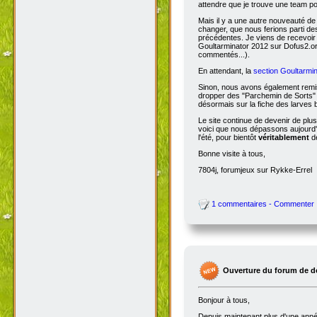
attendre que je trouve une team po
Mais il y a une autre nouveauté de 
changer, que nous ferions parti de
précédentes. Je viens de recevoir
Goultarminator 2012 sur Dofus2.org
commentés...).
En attendant, la
section Goultarmin
Sinon, nous avons également remis
dropper des "Parchemin de Sorts" s
désormais sur la fiche des larves b
Le site continue de devenir de plu
voici que nous dépassons aujourd'hu
l'été, pour bientôt
véritablement
de
Bonne visite à tous,
7804j, forumjeux sur Rykke-Errel
1 commentaires - Commenter
Ouverture du forum de d
Bonjour à tous,
Depuis maintenant plus d'une année,