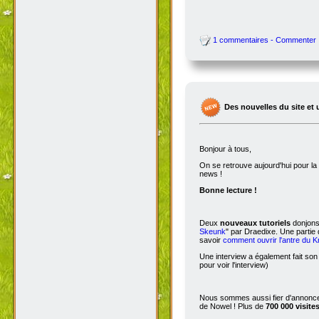
1 commentaires - Commenter
Des nouvelles du site et 
Bonjour à tous,
On se retrouve aujourd'hui pour 
news !
Bonne lecture !
Deux
nouveaux tutoriels
donjons 
Skeunk
" par Draedixe. Une partie
savoir
comment ouvrir l'antre du 
Une interview a également fait son
pour voir l'interview)
Nous sommes aussi fier d'annoncer
de Nowel ! Plus de
700 000 visite