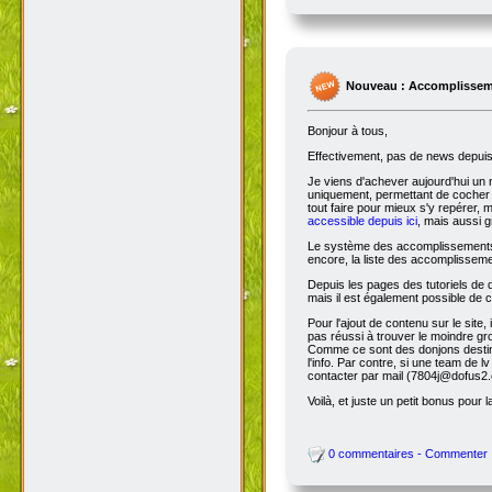
Nouveau : Accomplissem
Bonjour à tous,
Effectivement, pas de news depuis 
Je viens d'achever aujourd'hui un 
uniquement, permettant de cocher l
tout faire pour mieux s'y repérer, 
accessible depuis ici
, mais aussi g
Le système des accomplissements ne 
encore, la liste des accomplisseme
Depuis les pages des tutoriels de
mais il est également possible de cl
Pour l'ajout de contenu sur le site,
pas réussi à trouver le moindre gr
Comme ce sont des donjons destinés a
l'info. Par contre, si une team de
contacter par mail (7804j@dofus2.
Voilà, et juste un petit bonus pour l
0 commentaires - Commenter