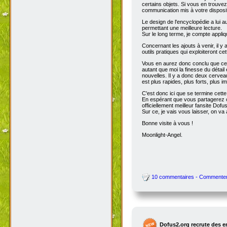
certains objets. Si vous en trouve
communication mis à votre disposit
Le design de l'encyclopédie a lui au
permettant une meilleure lecture.
Sur le long terme, je compte appli
Concernant les ajouts à venir, il y
outils pratiques qui exploiteront c
Vous en aurez donc conclu que cet
autant que moi la finesse du détai
nouvelles. Il y a donc deux cervea
est plus rapides, plus forts, plus ima
C'est donc ici que se termine cet
En espérant que vous partagerez ce
officiellement meilleur fansite Dofus 
Sur ce, je vais vous laisser, on va a
Bonne visite à vous !
Moonlight-Angel.
10 commentaires - Commente
Dofus2.org recrute des 