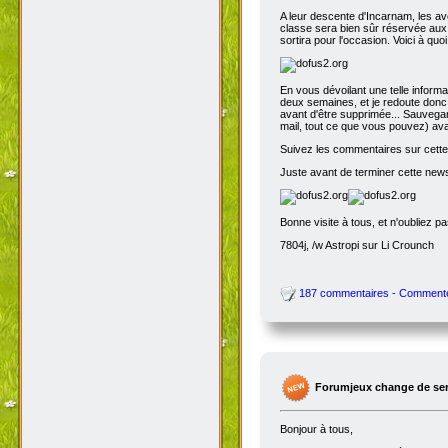
A leur descente d'Incarnam, les av
classe sera bien sûr réservée au
sortira pour l'occasion. Voici à quo
En vous dévoilant une telle inform
deux semaines, et je redoute donc 
avant d'être supprimée... Sauvegar
mail, tout ce que vous pouvez) avant
Suivez les commentaires sur cette 
Juste avant de terminer cette news
Bonne visite à tous, et n'oubliez p
7804j, /w Astropi sur Li Crounch
187 commentaires - Comment
Forumjeux change de serv
Bonjour à tous,