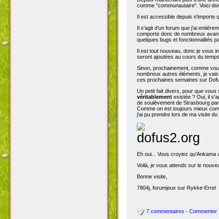
comme "communautaire". Voici don
Il est accessible depuis n'importe
Il s'agit d'un forum que j'ai entiè
comporte donc de nombreux avantag
quelques bugs et fonctionnalités 
Il est tout nouveau, donc je vous i
seront ajoutées au cours du temps p
Sinon, prochainement, comme vous
nombreux autres éléments, je vais 
ces prochaines semaines sur Dofu
Un petit fait divers, pour que vou
véritablement
existée ? Oui, il s'
de soulèvement de Strasbourg par N
Comme on est toujours mieux conva
j'ai pu prendre lors de ma visite d
Eh oui... Vous croyiez qu'Ankama av
Voilà, je vous attends sur le nouv
Bonne visite,
7804j, forumjeux sur Rykke-Errel
7 commentaires - Commenter