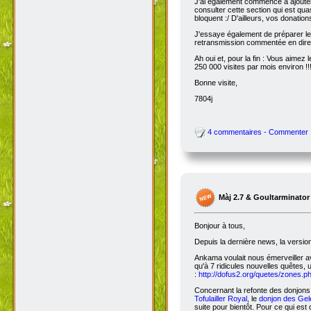
J'ai également commencé à ajoute
consulter cette section qui est qua
bloquent :/ D'ailleurs, vos donatio
J'essaye également de préparer le 
retransmission commentée en dire
Ah oui et, pour la fin : Vous aimez
250 000 visites par mois environ !!
Bonne visite,
7804j
4 commentaires - Commenter
Màj 2.7 & Goultarminator
Bonjour à tous,
Depuis la dernière news, la versio
Ankama voulait nous émerveiller avec
qu'à 7 ridicules nouvelles quêtes, 
:
http://dofus2.org/quetes/zones.
Concernant la refonte des donjons, 
Tofulailler Royal
, le
donjon des Gel
suite pour bientôt. Pour ce qui es