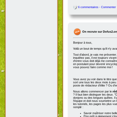
6 commentaires - Commenter
On recrute sur Dofus2.or
Bonjour à tous,
Voilà un bout de temps qu'il n'y av
Tout d'abord, je vais me présenter. 
inquiétez pas, il est toujours viva
d'entre vous doit déjà me connaître
en postulant pour devenir encyclop
vous pouvez faire comme moi !
Vous avez pu voir dans le titre qu
sort une tous les deux mois à peu p
poste de rédacteur d'élite ? Ou d'e
Nous allons commencer par le
réd
? Il faut bien distinguer les deux. "
donjons ou des longues quêtes. Il p
l'équipe et doit nous soumettre un t
les tutoriels, les pages les plus v
remplir :
Savoir maîtriser notre bell
Etre prêt à pleinement s'in