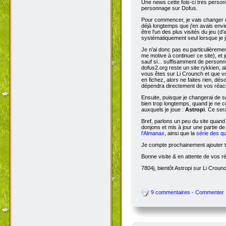
Une news cette fois-ci très perso
personnage sur Dofus.
Pour commencer, je vais changer de
déjà longtemps que j'en avais envie
être l'un des plus visités du jeu (d
systématiquement seul lorsque je jo
Je n'ai donc pas eu particulièreme
me motive à continuer ce site), et 
sauf si... suffisamment de person
dofus2.org reste un site rykkien, 
vous êtes sur Li Crounch et que vo
en fichez, alors ne faites rien, dé
dépendra directement de vos réact
Ensuite, puisque je changerai de se
bien trop longtemps, quand je ne c
auxquels je joue :
Astropi
. Ce ser
Bref, parlons un peu du site quand
donjons et mis à jour une partie d
l'Almanax
, ainsi que la
série des q
Je compte prochainement ajouter to
Bonne visite & en attente de vos r
7804j, bientôt Astropi sur Li Croun
9 commentaires - Commenter