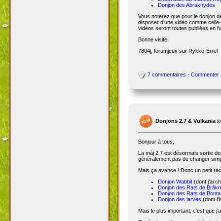
Donjon des Abraknydes
Vous noterez que pour le donjon de
disposer d'une vidéo comme celle-
vidéos seront toutes publiées en ful
Bonne visite,
7804j, forumjeux sur Rykke-Errel
7 commentaires - Commenter
Donjons 2.7 & Vulkania
l
Bonjour à tous,
La màj 2.7 est désormais sortie dep
généralement pas de changer simple
Mais ça avance ! Donc un petit réc
Donjon Wabbit
(dont j'ai c
Donjon des Rats de Brâk
Donjon des Rats de Bonta
Donjon des larves
(dont l'
Mais le plus important, c'est que j'