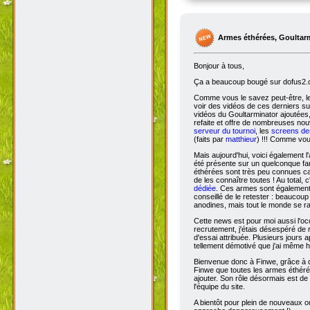
Armes éthérées, Goultar
Bonjour à tous,
Ça
a beaucoup bougé sur dofus2.or
Comme vous le savez peut-être, l
voir des vidéos de ces derniers s
vidéos du Goultarminator ajoutées
refaite et offre de nombreuses no
serveur du tournoi
, les
screens des
(faits par
matthieur
) !!! Comme vou
Mais aujourd'hui, voici également l'
été présente sur un quelconque fan 
éthérées sont très peu connues car 
de les connaître toutes ! Au total,
dédiée
. Ces armes sont également 
conseillé de le retester : beaucou
anodines, mais tout le monde se r
Cette news est pour moi aussi l'o
recrutement, j'étais désespéré de 
d'essai attribuée. Plusieurs jours 
tellement démotivé que j'ai même hé
Bienvenue donc à Finwe, grâce à q
Finwe que toutes les armes éthérée
ajouter. Son rôle désormais est de m
l'équipe du site.
A bientôt pour plein de nouveaux ou