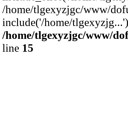
/home/tlgexyzjgc/www/dof
include('/home/tlgexyzjg...
/home/tlgexyzjgc/www/do
line
15