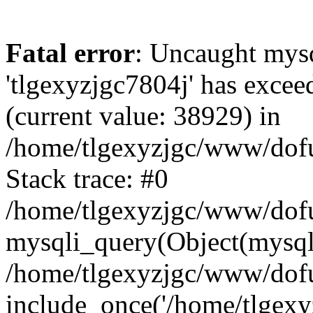
Fatal error
: Uncaught mysq
'tlgexyzjgc7804j' has excee
(current value: 38929) in
/home/tlgexyzjgc/www/dof
Stack trace: #0
/home/tlgexyzjgc/www/dofu
mysqli_query(Object(mysq
/home/tlgexyzjgc/www/dofu
include_once('/home/tlgexyz