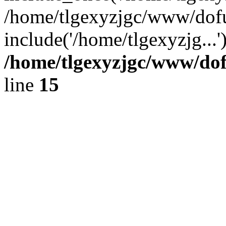
/home/tlgexyzjgc/www/dof
include('/home/tlgexyzjg...
/home/tlgexyzjgc/www/do
line
15