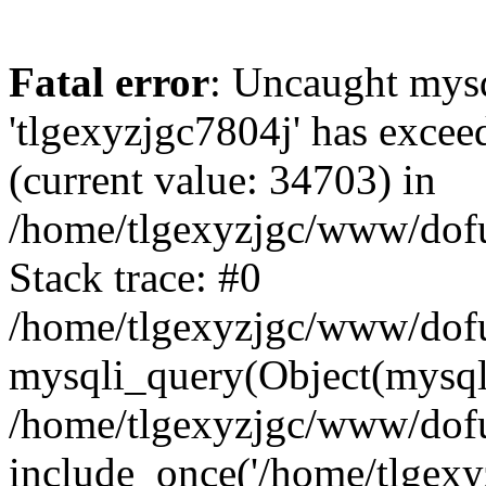
Fatal error
: Uncaught mysq
'tlgexyzjgc7804j' has excee
(current value: 34703) in
/home/tlgexyzjgc/www/dof
Stack trace: #0
/home/tlgexyzjgc/www/dofu
mysqli_query(Object(mysq
/home/tlgexyzjgc/www/dofu
include_once('/home/tlgexyz