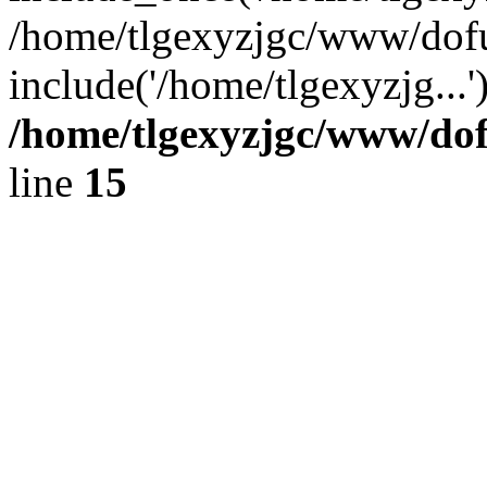
/home/tlgexyzjgc/www/dof
include('/home/tlgexyzjg...
/home/tlgexyzjgc/www/do
line
15