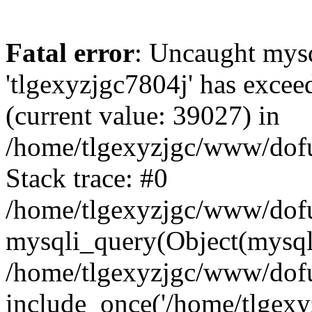
Fatal error
: Uncaught mysq
'tlgexyzjgc7804j' has excee
(current value: 39027) in
/home/tlgexyzjgc/www/dof
Stack trace: #0
/home/tlgexyzjgc/www/dofu
mysqli_query(Object(mysq
/home/tlgexyzjgc/www/dofu
include_once('/home/tlgexyz