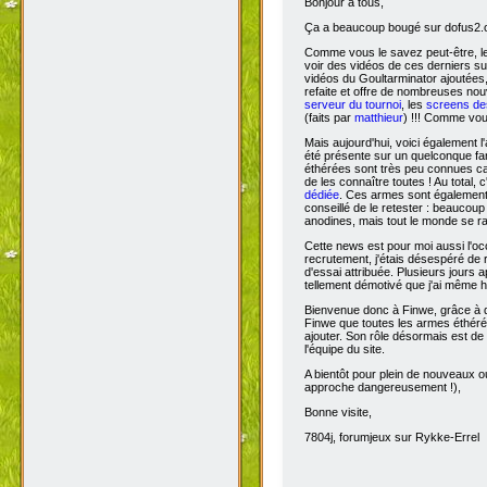
Bonjour à tous,
Ça
a beaucoup bougé sur dofus2.or
Comme vous le savez peut-être, l
voir des vidéos de ces derniers s
vidéos du Goultarminator ajoutées
refaite et offre de nombreuses no
serveur du tournoi
, les
screens des
(faits par
matthieur
) !!! Comme vou
Mais aujourd'hui, voici également l'
été présente sur un quelconque fan 
éthérées sont très peu connues car 
de les connaître toutes ! Au total,
dédiée
. Ces armes sont également 
conseillé de le retester : beaucou
anodines, mais tout le monde se r
Cette news est pour moi aussi l'o
recrutement, j'étais désespéré de 
d'essai attribuée. Plusieurs jours 
tellement démotivé que j'ai même hé
Bienvenue donc à Finwe, grâce à q
Finwe que toutes les armes éthérée
ajouter. Son rôle désormais est de m
l'équipe du site.
A bientôt pour plein de nouveaux ou
approche dangereusement !),
Bonne visite,
7804j, forumjeux sur Rykke-Errel