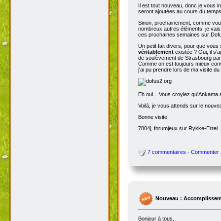
Il est tout nouveau, donc je vous i
seront ajoutées au cours du temps p
Sinon, prochainement, comme vous
nombreux autres éléments, je vais 
ces prochaines semaines sur Dofu
Un petit fait divers, pour que vou
véritablement
existée ? Oui, il s'
de soulèvement de Strasbourg par N
Comme on est toujours mieux conva
j'ai pu prendre lors de ma visite d
Eh oui... Vous croyiez qu'Ankama av
Voilà, je vous attends sur le nouv
Bonne visite,
7804j, forumjeux sur Rykke-Errel
7 commentaires - Commenter
Nouveau : Accomplissem
Bonjour à tous,