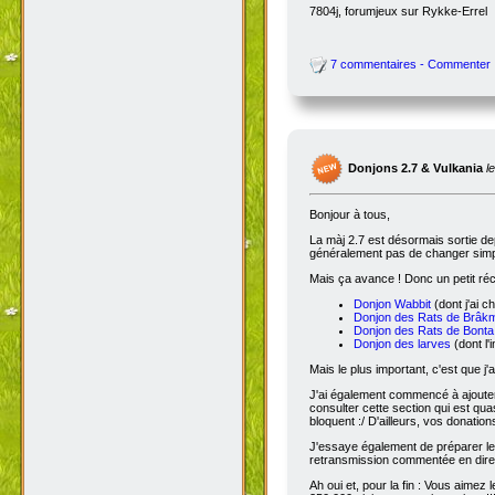
7804j, forumjeux sur Rykke-Errel
7 commentaires - Commenter
Donjons 2.7 & Vulkania
l
Bonjour à tous,
La màj 2.7 est désormais sortie dep
généralement pas de changer simple
Mais ça avance ! Donc un petit réc
Donjon Wabbit
(dont j'ai c
Donjon des Rats de Brâk
Donjon des Rats de Bonta
Donjon des larves
(dont l'
Mais le plus important, c'est que j'
J'ai également commencé à ajoute
consulter cette section qui est qua
bloquent :/ D'ailleurs, vos donatio
J'essaye également de préparer le 
retransmission commentée en dire
Ah oui et, pour la fin : Vous aimez