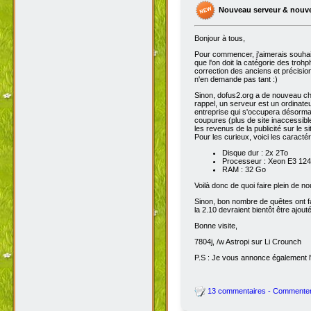
Nouveau serveur & nouv
Bonjour à tous,
Pour commencer, j'aimerais souhai
que l'on doit la catégorie des troh
correction des anciens et précisions
n'en demande pas tant :)
Sinon, dofus2.org a de nouveau chan
rappel, un serveur est un ordinateu
entreprise qui s'occupera désorma
coupures (plus de site inaccessibl
les revenus de la publicité sur le sit
Pour les curieux, voici les caracté
Disque dur : 2x 2To
Processeur : Xeon E3 1245
RAM : 32 Go
Voilà donc de quoi faire plein de 
Sinon, bon nombre de quêtes ont fait
la 2.10 devraient bientôt être ajout
Bonne visite,
7804j, /w Astropi sur Li Crounch
P.S : Je vous annonce également l'
13 commentaires - Commente