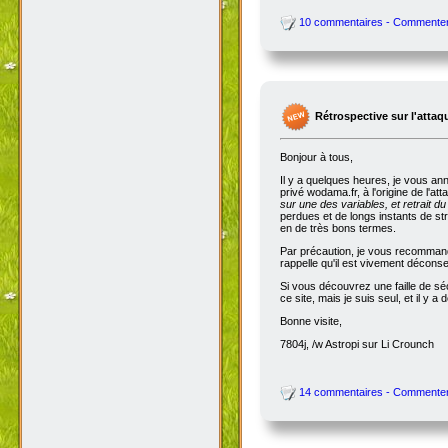
10 commentaires - Commente
Rétrospective sur l'attaq
Bonjour à tous,
Il y a quelques heures, je vous an
privé wodama.fr, à l'origine de l'at
sur une des variables, et retrait du
perdues et de longs instants de str
en de très bons termes.
Par précaution, je vous recommande
rappelle qu'il est vivement décon
Si vous découvrez une faille de séc
ce site, mais je suis seul, et il 
Bonne visite,
7804j, /w Astropi sur Li Crounch
14 commentaires - Commente