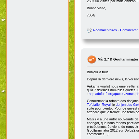
250 000 visites par mois environ !!
Bonne visite,
7804j
4 commentaires - Commenter
Màj 2.7 & Goultarminator
Bonjour à tous,
Depuis la dernière news, la versio
Ankama voulait nous émerveiller avec
qu'à 7 ridicules nouvelles quêtes, 
:
http://dofus2.org/quetes/zones.
Concernant la refonte des donjons, 
Tofulailler Royal
, le
donjon des Gel
suite pour bientôt. Pour ce qui es
attendre que je trouve une team po
Mais il y a une autre nouveauté de 
changer, que nous ferions parti de
précédentes. Je viens de recevoir
Goultarminator 2012 sur Dofus2.org
commentés...).