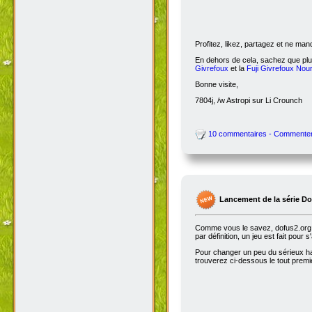
Profitez, likez, partagez et ne ma
En dehors de cela, sachez que plus
Givrefoux
et la
Fuji Givrefoux Nour
Bonne visite,
7804j, /w Astropi sur Li Crounch
10 commentaires - Commente
Lancement de la série D
Comme vous le savez, dofus2.org e
par définition, un jeu est fait pour
Pour changer un peu du sérieux habi
trouverez ci-dessous le tout premie