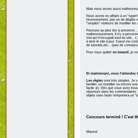
Mais nous avons aussi malheureu
Nous avons eu affaire à un "spam" d
heureusement, pas eu de dégâts ma
"simples" visiteurs de modifier les
Passons au plus dur à annoncer...
malheureusement, il n'y a personne 
moi qui m'occupait seul du site...
à tenir le site à jour. Il peut me con
de tutoriels,etc... (pas de connai
Pour nous quitter
en beauté
, je v
Et maintenant, vous l'attendez t
Les règles
sont très simples. Je 
familier, un montilier ou encore une
facile :p). Dès que vous avez trou
réponses dans les commentaires :p
objets sans faute remportera un "t
Concours terminé ! C'est t
Mansot