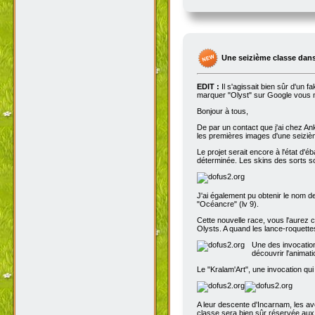
Une seizième classe dans
EDIT :
Il s'agissait bien sûr d'un 
marquer "Olyst" sur Google vous m
Bonjour à tous,
De par un contact que j'ai chez An
les premières images d'une seizième
Le projet serait encore à l'état d'
déterminée. Les skins des sorts son
J'ai également pu obtenir le nom de
"Océancre" (lv 9).
Cette nouvelle race, vous l'aurez c
Olysts. A quand les lance-roquettes
Une des invocation
découvrir l'animat
Le "Kralam'Art", une invocation qui
A leur descente d'Incarnam, les av
classe sera bien sûr réservée au