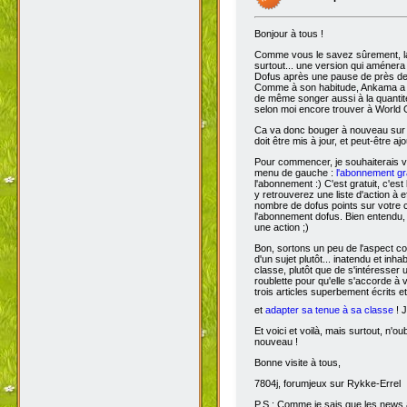
Bonjour à tous !
Comme vous le savez sûrement, 
surtout... une version qui aménera
Dofus après une pause de près de si
Comme à son habitude, Ankama a chois
de même songer aussi à la quantit
selon moi encore trouver à World 
Ca va donc bouger à nouveau sur D
doit être mis à jour, et peut-être aj
Pour commencer, je souhaiterais 
menu de gauche :
l'abonnement gra
l'abonnement :) C'est gratuit, c'est
y retrouverez une liste d'action à 
nombre de dofus points sur votre
l'abonnement dofus. Bien entendu, 
une action ;)
Bon, sortons un peu de l'aspect com
d'un sujet plutôt... inatendu et inha
classe, plutôt que de s'intéresser
roublette pour qu'elle s'accorde à
trois articles superbement écrits e
et
adapter sa tenue à sa classe
! J
Et voici et voilà, mais surtout, n'
nouveau !
Bonne visite à tous,
7804j, forumjeux sur Rykke-Errel
P.S : Comme je sais que les news a