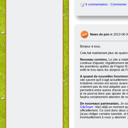
6 commentaires - Commenter
News de juin
le 2013-06-0
Bonjour à tous,
Cela fait maintenant plus de quatr
Nouveau contenu.
Le site a rela
continue d'ajouter régulièrement d
les premières quêtes de Frigost III
enfin le trou dans les donjons de Fri
A quand de nouvelles fonctionna
site savent qu'il s'agit actuellemen
troisième version est assez avancée
vraiment pas du tout adaptée aux n
permettra entre autres d'avoir un 
je ne pourrai donc pas ajouter de no
faudra certainement attendre de no
De nouveaux partenariats.
Je so
GilaTeam
. Voici déjà un moment qu'
officiellement. Ce sont donc deux
j'ai pu rédiger certains tutoriels, e
éventuellement à vous y abonner ;