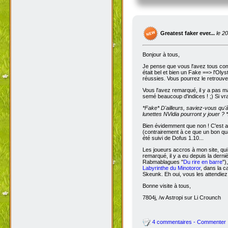
Greatest faker ever...
le 2
Bonjour à tous,
Je pense que vous l'avez tous com
était bel et bien un Fake ==> l'Oly
réussies. Vous pourrez le retrouve
Vous l'avez remarqué, il y a pas m
semé beaucoup d'indices ! ;) Si vra
*Fake*
D'ailleurs, saviez-vous qu'
lunettes NVidia pourront y jouer ? *
Bien évidemment que non ! C'est a
(contrairement à ce que un bon qua
été suivi de Dofus 1.10...
Les joueurs accros à mon site, qui
remarqué, il y a eu depuis la dern
Rabmablagues "
Du rire en barre
")
Labyrinthe du Minotoror
, dans la c
Skeunk. Eh oui, vous les attendiez
Bonne visite à tous,
7804j, /w Astropi sur Li Crounch
4 commentaires - Commenter