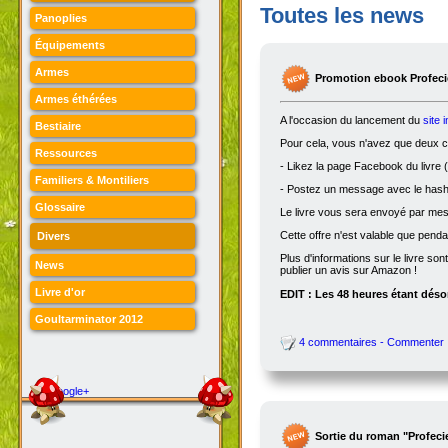
Toutes les news
Panoplies
Équipements
Armes
Promotion ebook Profecie
Armes éthérées
A l'occasion du lancement du
site 
Bestiaire
Pour cela, vous n'avez que deux ch
Ressources
- Likez la page Facebook du livre (
Familiers & Montiliers
- Postez un message avec le hasht
Glossaire
Le livre vous sera envoyé par me
Cette offre n'est valable que penda
Divers
Plus d'informations sur le livre son
News
publier un avis sur Amazon !
Livre d'or
EDIT : Les 48 heures étant désor
Goultarminator 2012
4 commentaires - Commenter
Google+
Sortie du roman "Profeci