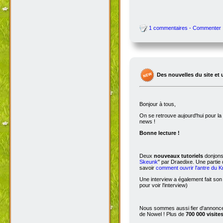
1 commentaires - Commenter
Des nouvelles du site et 
Bonjour à tous,
On se retrouve aujourd'hui pour 
news !
Bonne lecture !
Deux
nouveaux tutoriels
donjons 
Skeunk
" par Draedixe. Une partie
savoir
comment ouvrir l'antre du 
Une interview a également fait son
pour voir l'interview)
Nous sommes aussi fier d'annoncer
de Nowel ! Plus de
700 000 visite