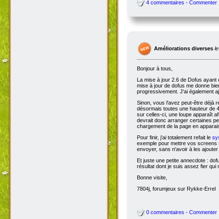
4 commentaires - Commenter
Améliorations diverses
l
Bonjour à tous,
La mise à jour 2.6 de Dofus ayant 
mise à jour de dofus me donne bien 
progressivement. J'ai également aj
Sinon, vous l'avez peut-être déjà 
désormais toutes une hauteur de 4
sur celles-ci, une loupe apparaît a
devrait donc arranger certaines pers
chargement de la page en apparais
Pour finir, j'ai totalement refait le
sy
exemple pour mettre vos screens s
envoyer, sans n'avoir à les ajoute
Et juste une petite annecdote : do
résultat dont je suis assez fier qu
Bonne visite,
7804j, forumjeux sur Rykke-Errel
0 commentaires - Commenter