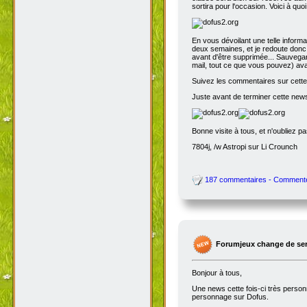
sortira pour l'occasion. Voici à quo
En vous dévoilant une telle inform
deux semaines, et je redoute donc 
avant d'être supprimée... Sauvegar
mail, tout ce que vous pouvez) avant
Suivez les commentaires sur cette 
Juste avant de terminer cette news
Bonne visite à tous, et n'oubliez p
7804j, /w Astropi sur Li Crounch
187 commentaires - Comment
Forumjeux change de serv
Bonjour à tous,
Une news cette fois-ci très perso
personnage sur Dofus.