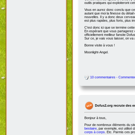
outils pratiques qui exploiteront c
Vous en aurez donc conclu que cet
autant que moi la finesse du détai
nouvelles. Il y a donc deux cervea
est plus rapides, plus forts, plus ima
C'est donc ici que se termine cet
En espérant que vous partagerez ce
officiellement meilleur fansite Dofus 
Sur ce, je vais vous laisser, on va a
Bonne visite à vous !
Moonlight-Angel.
10 commentaires - Commente
Dofus2.org recrute des 
Bonjour à tous,
Pour de nombreux éléments du site,
bestiaire
, par exemple, est utilisé 
corps à corps
. Etc. Parmis ces pro