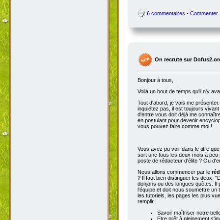
6 commentaires - Commenter
On recrute sur Dofus2.or
Bonjour à tous,
Voilà un bout de temps qu'il n'y av
Tout d'abord, je vais me présenter. 
inquiétez pas, il est toujours viva
d'entre vous doit déjà me connaître
en postulant pour devenir encyclop
vous pouvez faire comme moi !
Vous avez pu voir dans le titre qu
sort une tous les deux mois à peu p
poste de rédacteur d'élite ? Ou d'e
Nous allons commencer par le
réd
? Il faut bien distinguer les deux. "
donjons ou des longues quêtes. Il p
l'équipe et doit nous soumettre un t
les tutoriels, les pages les plus v
remplir :
Savoir maîtriser notre bell
Etre prêt à pleinement s'in