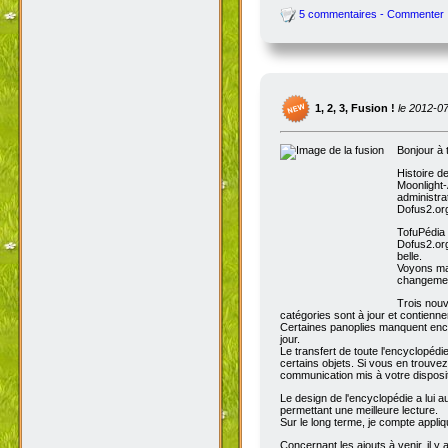
5 commentaires - Commenter
1, 2, 3, Fusion !
le 2012-0
Bonjour à 
Histoire d
Moonlight-
administra
Dofus2.org
TofuPédia
Dofus2.org
belle.
Voyons mai
changemen
Trois nouv
catégories sont à jour et contienn
Certaines panoplies manquent enco
jour.
Le transfert de toute l'encyclopédi
certains objets. Si vous en trouve
communication mis à votre disposit
Le design de l'encyclopédie a lui au
permettant une meilleure lecture.
Sur le long terme, je compte appli
Concernant les ajouts à venir, il y