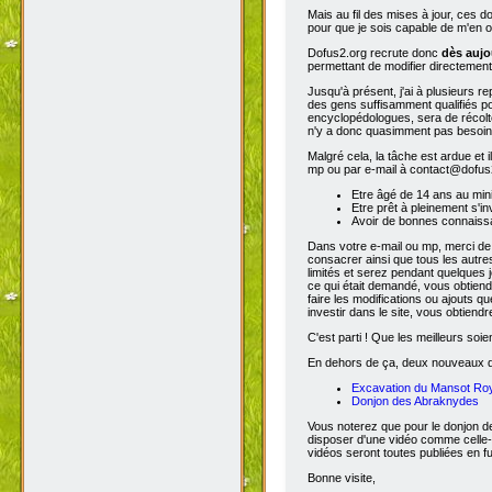
Mais au fil des mises à jour, ces 
pour que je sois capable de m'en o
Dofus2.org recrute donc
dès aujo
permettant de modifier directement
Jusqu'à présent, j'ai à plusieurs re
des gens suffisamment qualifiés po
encyclopédologues, sera de récolter
n'y a donc quasimment pas besoin d
Malgré cela, la tâche est ardue et 
mp ou par e-mail à contact@dofus2.
Etre âgé de 14 ans au mi
Etre prêt à pleinement s'in
Avoir de bonnes connaissa
Dans votre e-mail ou mp, merci de
consacrer ainsi que tous les autres
limités et serez pendant quelques 
ce qui était demandé, vous obtiendr
faire les modifications ou ajouts 
investir dans le site, vous obtiend
C'est parti ! Que les meilleurs soien
En dehors de ça, deux nouveaux don
Excavation du Mansot Ro
Donjon des Abraknydes
Vous noterez que pour le donjon de
disposer d'une vidéo comme celle-
vidéos seront toutes publiées en ful
Bonne visite,