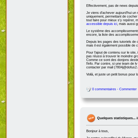
Effectivement, pas de news depuis 
Je viens d'achever aujourd'hui un 
uniquement, permettant de cocher l
tout faire pour mieux s'y repérer, 
accessible depuis ici
, mais aussi g
Le système des accomplissements ne 
encore, la liste des accomplisseme
Depuis les pages des tutoriels de
mais il est également possible de cl
Pour l'ajout de contenu sur le site,
pas réussi à trouver le moindre gr
Comme ce sont des donjons destinés a
l'info. Par contre, si une team de
contacter par mail (7804j@dofus2.
Voilà, et juste un petit bonus pour l
0 commentaires - Commenter
Quelques statistiques...
Bonjour à tous,
Je rentre aujourd'hui du Maroc, et 