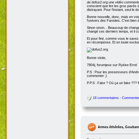
de dofus2.org une vidéo commentée
conscient que lire les gros pavés d
distrayant. Pour l'instant, seul le do
Bonne nouvelle, donc, mais en voic
l'univers des Fansites. C'est bien
Sinon sinon... Beaucoup de change
changé ces derniers temps, et il co
Et pour finir, comme vous le savez
en récompense. Et en toute exclusi
Bonne visite,
7804j, forumjeux sur Rykke-Errel
P.S : Pour les possesseurs d'Andro
commenter ;)
P.P.S : Fake ? Où ça un fake ???
18 commentaires - Commente
Armes éthérées, Goultar