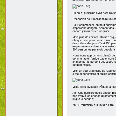
Eh oui ! Quelqu'un avait écrit Dofu
L'occasion pour moi de faire un reto
Pour commencer, on peut également 
s'approche dangereusement des 200
encore jamais arrivé jusqu'ici.
Mais plus de chiffres. Dofus2.org,
chaque mois pour nous trouver dans
des milliers d'objets. C'est 450 p
en permanence durant la journée. C
304 personnes par mois depuis la 
Nous nous approchons bientôt de de
communauté n'arrive pas encore à s
longtemps, ils perdent peu à peu l
de mon mieux.
Voici un petit graphique de l'augme
a été exponentielle et qu'elle contin
Voilà, alors joyeuses Pâques à tou
Ah ! Une dernière petite chose. Bien
pas trouvé les choses directement t
lu que le début X)
7804j, forumjeux sur Rykke-Errel