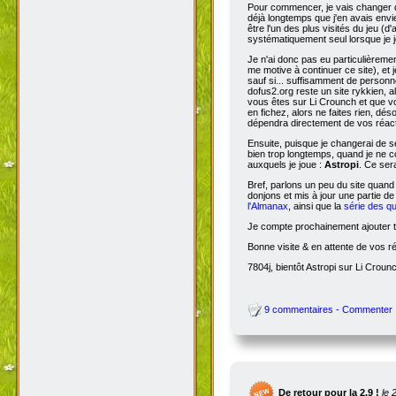
Pour commencer, je vais changer de
déjà longtemps que j'en avais envie
être l'un des plus visités du jeu (d
systématiquement seul lorsque je jo
Je n'ai donc pas eu particulièreme
me motive à continuer ce site), et 
sauf si... suffisamment de person
dofus2.org reste un site rykkien, 
vous êtes sur Li Crounch et que vo
en fichez, alors ne faites rien, dé
dépendra directement de vos réact
Ensuite, puisque je changerai de se
bien trop longtemps, quand je ne c
auxquels je joue :
Astropi
. Ce ser
Bref, parlons un peu du site quand
donjons et mis à jour une partie d
l'Almanax
, ainsi que la
série des q
Je compte prochainement ajouter to
Bonne visite & en attente de vos r
7804j, bientôt Astropi sur Li Croun
9 commentaires - Commenter
De retour pour la 2.9 !
le 