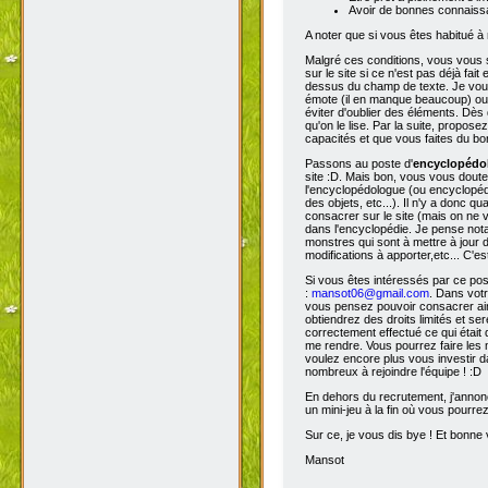
Avoir de bonnes connaissa
A noter que si vous êtes habitué à 
Malgré ces conditions, vous vous s
sur le site si ce n'est pas déjà fa
dessus du champ de texte. Je vous 
émote (il en manque beaucoup) ou s
éviter d'oublier des éléments. Dès 
qu'on le lise. Par la suite, propos
capacités et que vous faites du bon
Passons au poste d'
encyclopéd
site :D. Mais bon, vous vous doutez
l'encyclopédologue (ou encyclopédis
des objets, etc...). Il n'y a donc
consacrer sur le site (mais on ne v
dans l'encyclopédie. Je pense not
monstres qui sont à mettre à jour de
modifications à apporter,etc... C'es
Si vous êtes intéressés par ce pos
:
mansot06@gmail.com
. Dans vot
vous pensez pouvoir consacrer ains
obtiendrez des droits limités et s
correctement effectué ce qui était 
me rendre. Vous pourrez faire les 
voulez encore plus vous investir d
nombreux à rejoindre l'équipe ! :D
En dehors du recrutement, j'annonc
un mini-jeu à la fin où vous pourre
Sur ce, je vous dis bye ! Et bonne v
Mansot