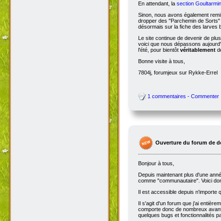
En attendant, la
section Goultarmin
Sinon, nous avons également remis
dropper des "Parchemin de Sorts" s
désormais sur la fiche des larves b
Le site continue de devenir de plu
voici que nous dépassons aujourd'hu
l'été, pour bientôt
véritablement
de
Bonne visite à tous,
7804j, forumjeux sur Rykke-Errel
1 commentaires - Commenter
Ouverture du forum de d
Bonjour à tous,
Depuis maintenant plus d'une année,
comme "communautaire". Voici don
Il est accessible depuis n'importe
Il s'agit d'un forum que j'ai entiè
comporte donc de nombreux avantag
quelques bugs et fonctionnalités 