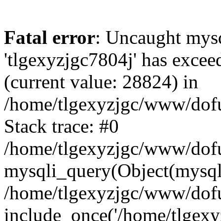
Fatal error
: Uncaught mysq
'tlgexyzjgc7804j' has excee
(current value: 28824) in
/home/tlgexyzjgc/www/dof
Stack trace: #0
/home/tlgexyzjgc/www/dofu
mysqli_query(Object(mysq
/home/tlgexyzjgc/www/dofu
include_once('/home/tlgexyz