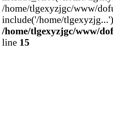
/home/tlgexyzjgc/www/dof
include('/home/tlgexyzjg...
/home/tlgexyzjgc/www/do
line
15