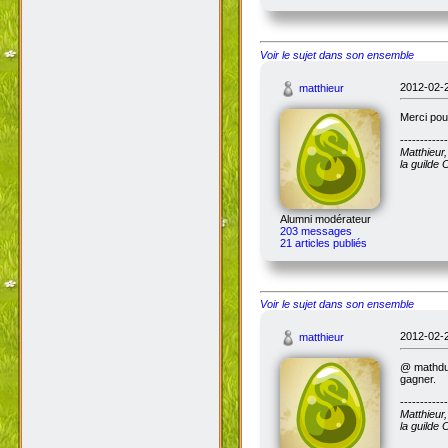
Voir le sujet dans son ensemble
2012-02-2
matthieur
Merci pour
------------
Matthieur
la guilde
Alumni modérateur
203 messages
21 articles publiés
Voir le sujet dans son ensemble
2012-02-2
matthieur
@
mathdu8
gagner.
------------
Matthieur
la guilde