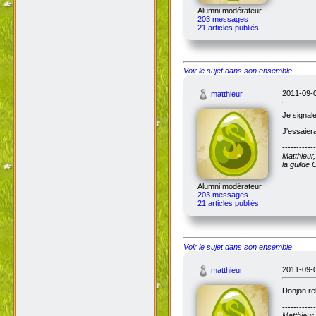
Alumni modérateur
203 messages
21 articles publiés
Voir le sujet dans son ensemble
2011-09-0
matthieur
Je signale
J'essaiera
------------
Matthieur
la guilde
Alumni modérateur
203 messages
21 articles publiés
Voir le sujet dans son ensemble
2011-09-0
matthieur
Donjon re
------------
Matthieur