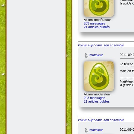
la guilde
Alumni modérateur
203 messages
21 articles publiés
Voir le sujet dans son ensemble
2011-09-0
matthieur
Je félicit
Mais en f
------------
Matthieur
la guilde
Alumni modérateur
203 messages
21 articles publiés
Voir le sujet dans son ensemble
2011-09-0
matthieur