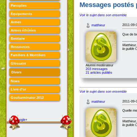
Messages postés 
Panoplies
Équipements
Voir le sujet dans son ensemble
Armes
2011-09-0
matthieur
Armes éthérées
Que de bo
Bestiaire
------------
Matthieur
Ressources
la guilde
Familiers & Montiliers
Glossaire
Alumni modérateur
203 messages
Divers
21 articles publiés
News
Livre d'or
Voir le sujet dans son ensemble
Goultarminator 2012
2011-09-0
matthieur
Quelle mer
------------
Google+
Matthieur
la guilde