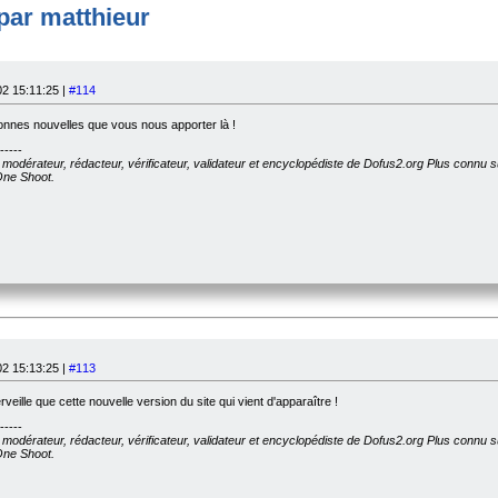
par matthieur
2 15:11:25 |
#114
nnes nouvelles que vous nous apporter là !
-----
, modérateur, rédacteur, vérificateur, validateur et encyclopédiste de Dofus2.org Plus connu 
 One Shoot.
2 15:13:25 |
#113
veille que cette nouvelle version du site qui vient d'apparaître !
-----
, modérateur, rédacteur, vérificateur, validateur et encyclopédiste de Dofus2.org Plus connu 
 One Shoot.