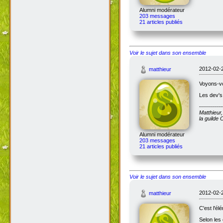
Alumni modérateur
203 messages
21 articles publiés
Voir le sujet dans son ensemble
2012-02-2
matthieur
Voyons-voi
Les dev's 
------------
Matthieur
la guilde
Alumni modérateur
203 messages
21 articles publiés
Voir le sujet dans son ensemble
2012-02-2
matthieur
C'est l'él
Selon les 