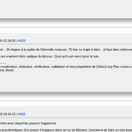
8 22:28:05 |
#103
r... 35 étapes à la quête de l'éternelle moisson, 70 fois ce trajet à faire... (il faut bien redesc
ont vraiment étés sadique là-dessus. Quoi qu'il soit merci pour le tuto
-----
, modérateur, rédacteur, vérificateur, validateur et encyclopédiste de Dofus2.org Plus connu 
 One Shoot.
8 20:44:15 |
#102
ément avec lequel les joueurs frapperont.
caractéristiques d'un joueur il frappera dans tel ou tel élément, j'essaierai de faire un tuto pour