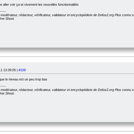
te aller voir ça et vivement les nouvelles fonctionnalités
-----
, modérateur, rédacteur, vérificateur, validateur et encyclopédiste de Dofus2.org Plus connu 
 One Shoot.
1 13:39:05 |
#108
que le niveau est un peu trop bas
-----
, modérateur, rédacteur, vérificateur, validateur et encyclopédiste de Dofus2.org Plus connu 
 One Shoot.