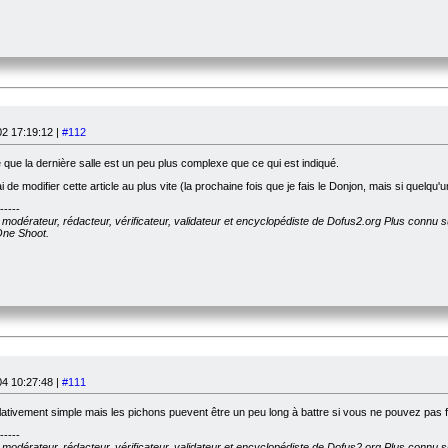
2 17:19:12 |
#112
 que la dernière salle est un peu plus complexe que ce qui est indiqué.
i de modifier cette article au plus vite (la prochaine fois que je fais le Donjon, mais si quelqu'un
-----
, modérateur, rédacteur, vérificateur, validateur et encyclopédiste de Dofus2.org Plus connu 
 One Shoot.
4 10:27:48 |
#111
lativement simple mais les pichons puevent être un peu long à battre si vous ne pouvez pas 
-----
, modérateur, rédacteur, vérificateur, validateur et encyclopédiste de Dofus2.org Plus connu 