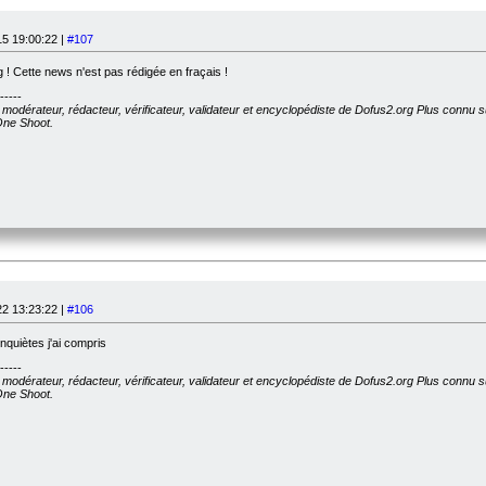
5 19:00:22 |
#107
 ! Cette news n'est pas rédigée en fraçais !
-----
, modérateur, rédacteur, vérificateur, validateur et encyclopédiste de Dofus2.org Plus connu 
 One Shoot.
2 13:23:22 |
#106
inquiètes j'ai compris
-----
, modérateur, rédacteur, vérificateur, validateur et encyclopédiste de Dofus2.org Plus connu 
 One Shoot.