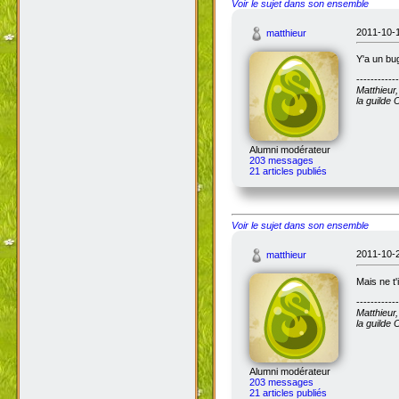
Voir le sujet dans son ensemble
2011-10-1
matthieur
Y'a un bug
------------
Matthieur
la guilde
Alumni modérateur
203 messages
21 articles publiés
Voir le sujet dans son ensemble
2011-10-2
matthieur
Mais ne t'
------------
Matthieur
la guilde
Alumni modérateur
203 messages
21 articles publiés