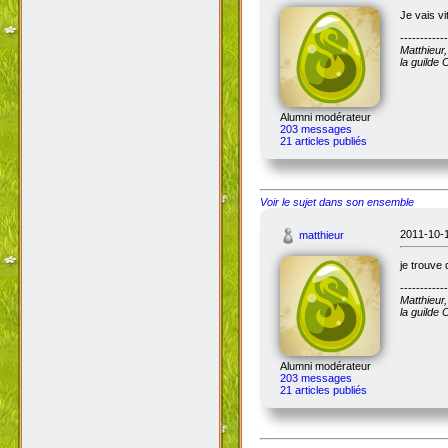
Je vais vi
------------
Matthieur
la guilde
Alumni modérateur
203 messages
21 articles publiés
Voir le sujet dans son ensemble
2011-10-1
matthieur
je trouve 
------------
Matthieur
la guilde
Alumni modérateur
203 messages
21 articles publiés