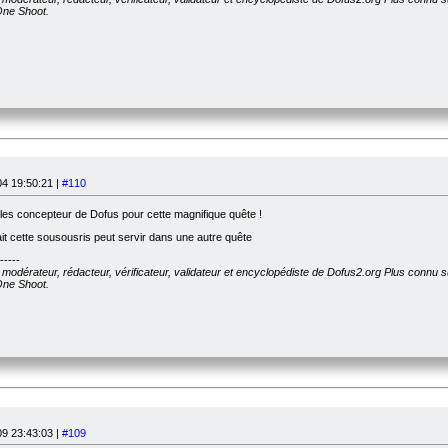
 One Shoot.
4 19:50:21 |
#110
e les concepteur de Dofus pour cette magnifique quête !
ait cette sousousris peut servir dans une autre quête
-----
, modérateur, rédacteur, vérificateur, validateur et encyclopédiste de Dofus2.org Plus connu 
 One Shoot.
9 23:43:03 |
#109