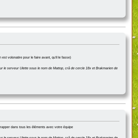
 est volonatire pour le faire avant, qu'il le fasse)
sur le serveur Ulette sous le nom de Mattop, crâ de cercle 18x et Brakmarien de
frapper dans tous les éléments avec votre équipe
sur le serveur Ulette sous le nom de Mattop, crâ de cercle 18x et Brakmarien de