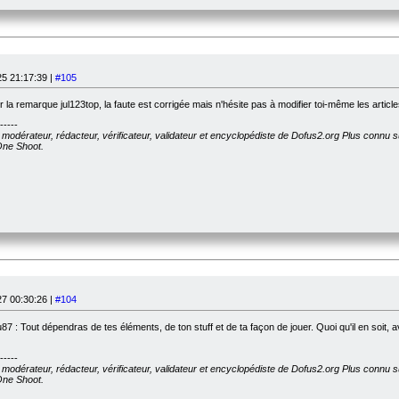
5 21:17:39 |
#105
 la remarque jul123top, la faute est corrigée mais n'hésite pas à modifier toi-même les articl
-----
, modérateur, rédacteur, vérificateur, validateur et encyclopédiste de Dofus2.org Plus connu 
 One Shoot.
7 00:30:26 |
#104
7 : Tout dépendras de tes éléments, de ton stuff et de ta façon de jouer. Quoi qu'il en soit,
-----
, modérateur, rédacteur, vérificateur, validateur et encyclopédiste de Dofus2.org Plus connu 
 One Shoot.