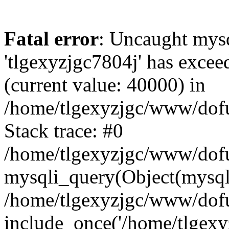
Fatal error
: Uncaught mysq
'tlgexyzjgc7804j' has excee
(current value: 40000) in
/home/tlgexyzjgc/www/dof
Stack trace: #0
/home/tlgexyzjgc/www/dofu
mysqli_query(Object(mysq
/home/tlgexyzjgc/www/dofu
include_once('/home/tlgexyz