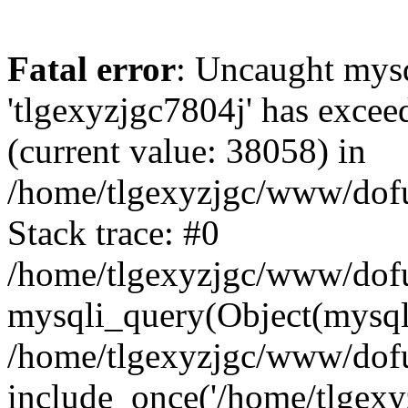
Fatal error
: Uncaught mysq
'tlgexyzjgc7804j' has excee
(current value: 38058) in
/home/tlgexyzjgc/www/dof
Stack trace: #0
/home/tlgexyzjgc/www/dofu
mysqli_query(Object(mysq
/home/tlgexyzjgc/www/dofu
include_once('/home/tlgexyz