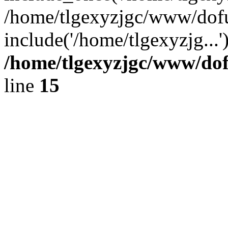
/home/tlgexyzjgc/www/dof
include('/home/tlgexyzjg...
/home/tlgexyzjgc/www/do
line
15