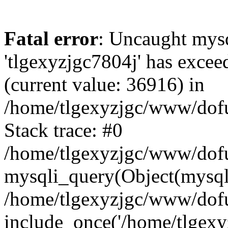
Fatal error
: Uncaught mysq
'tlgexyzjgc7804j' has excee
(current value: 36916) in
/home/tlgexyzjgc/www/dof
Stack trace: #0
/home/tlgexyzjgc/www/dofu
mysqli_query(Object(mysq
/home/tlgexyzjgc/www/dofu
include_once('/home/tlgexyz