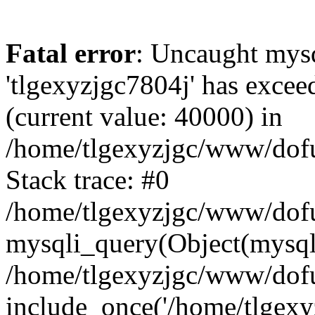
Fatal error
: Uncaught mysq
'tlgexyzjgc7804j' has excee
(current value: 40000) in
/home/tlgexyzjgc/www/dof
Stack trace: #0
/home/tlgexyzjgc/www/dofu
mysqli_query(Object(mysq
/home/tlgexyzjgc/www/dofu
include_once('/home/tlgexyz