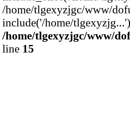
/home/tlgexyzjgc/www/dof
include('/home/tlgexyzjg...
/home/tlgexyzjgc/www/do
line
15